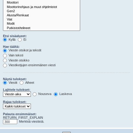
Etsi sisäalueet:
Kyllä
Ei
Hae täältä:
Viestin otsikot ja tekstit
Vain teksti
Viestin otsikko
Viestiketjujen ensimmäinen viesti
Näytä tulokset:
Viestit
Aiheet
Lajittele tulokset:
Nouseva
Laskeva
Rajaa tulokset:
Palauta ensimmäiset:
RETURN_FIRST_EXPLAIN
Merkkiä viestistä.