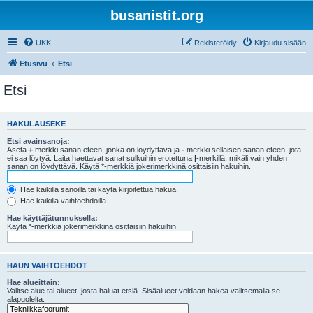
busanistit.org
UKK
Rekisteröidy
Kirjaudu sisään
Etusivu
Etsi
Etsi
HAKULAUSEKE
Etsi avainsanoja:
Aseta
+
merkki sanan eteen, jonka on löydyttävä ja
-
merkki sellaisen sanan eteen, jota
ei saa löytyä. Laita haettavat sanat sulkuihin erotettuna
|
-merkillä, mikäli vain yhden
sanan on löydyttävä. Käytä *-merkkiä jokerimerkkinä osittaisiin hakuihin.
Hae kaikilla sanoilla tai käytä kirjoitettua hakua
Hae kaikilla vaihtoehdoilla
Hae käyttäjätunnuksella:
Käytä *-merkkiä jokerimerkkinä osittaisiin hakuihin.
HAUN VAIHTOEHDOT
Hae alueittain:
Valitse alue tai alueet, josta haluat etsiä. Sisäalueet voidaan hakea valitsemalla se
alapuolelta.