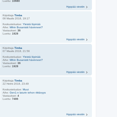
Luettu:
10680
Hyppää viestiin
Kirjoittaja
Timba
08 Maalis 2018, 19:17
Keskustelualue:
Yleistä löpinää
Aihe:
Mihin Busanistit hävinneet?
Vastaukset:
36
Luettu:
1928
Hyppää viestiin
Kirjoittaja
Timba
07 Maalis 2018, 21:56
Keskustelualue:
Yleistä löpinää
Aihe:
Mihin Busanistit hävinneet?
Vastaukset:
36
Luettu:
1928
Hyppää viestiin
Kirjoittaja
Timba
22 Helmi 2018, 23:49
Keskustelualue:
Muut
Aihe:
Gen1:n laturin tehon riittävyys
Vastaukset:
4
Luettu:
7486
Hyppää viestiin