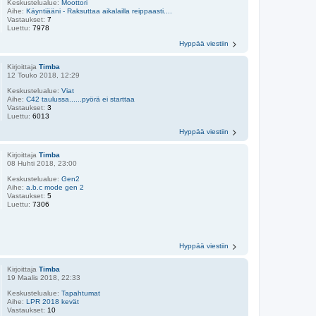
Keskustelualue:
Moottori
Aihe:
Käyntiääni - Raksuttaa aikalailla reippaasti....
Vastaukset:
7
Luettu:
7978
Hyppää viestiin
Kirjoittaja
Timba
12 Touko 2018, 12:29
Keskustelualue:
Viat
Aihe:
C42 taulussa......pyörä ei starttaa
Vastaukset:
3
Luettu:
6013
Hyppää viestiin
Kirjoittaja
Timba
08 Huhti 2018, 23:00
Keskustelualue:
Gen2
Aihe:
a.b.c mode gen 2
Vastaukset:
5
Luettu:
7306
Hyppää viestiin
Kirjoittaja
Timba
19 Maalis 2018, 22:33
Keskustelualue:
Tapahtumat
Aihe:
LPR 2018 kevät
Vastaukset:
10