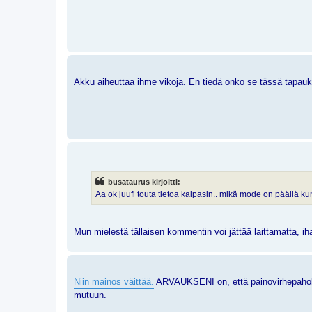
Akku aiheuttaa ihme vikoja. En tiedä onko se tässä tapauk
busataurus kirjoitti:
Aa ok juufi touta tietoa kaipasin.. mikä mode on päällä kun
Mun mielestä tällaisen kommentin voi jättää laittamatta, ih
Niin mainos väittää.
ARVAUKSENI on, että painovirhepaholai
mutuun.