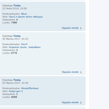
Kirjoittaja
Timba
22 Helmi 2018, 18:58
Keskustelualue:
Muut
Aihe:
Gen1:n laturin tehon riittävyys
Vastaukset:
4
Luettu:
7486
Hyppää viestiin
Kirjoittaja
Timba
30 Marras 2017, 01:23
Keskustelualue:
Gen2
Aihe:
korjaamo oputa.. kaipaillaan
Vastaukset:
2
Luettu:
6776
Hyppää viestiin
Kirjoittaja
Timba
02 Marras 2017, 22:26
Keskustelualue:
Alusta/Renkaat
Aihe:
Ketjut gen 2
Vastaukset:
1
Luettu:
6068
Hyppää viestiin