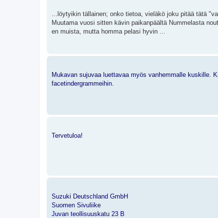
...löytyikin tällainen; onko tietoa, vieläkö joku pitää tätä
Muutama vuosi sitten kävin paikanpäältä Nummelasta noutam
en muista, mutta homma pelasi hyvin ...
Mukavan sujuvaa luettavaa myös vanhemmalle kuskille. Kiva
facetindergrammeihin.
Tervetuloa!
Suzuki Deutschland GmbH
Suomen Sivuliike
Juvan teollisuuskatu 23 B