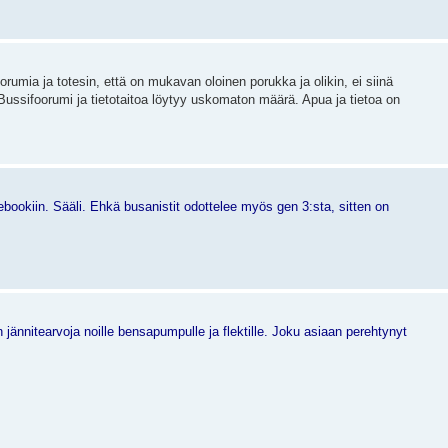
rumia ja totesin, että on mukavan oloinen porukka ja olikin, ei siinä
n Bussifoorumi ja tietotaitoa löytyy uskomaton määrä. Apua ja tietoa on
bookiin. Sääli. Ehkä busanistit odottelee myös gen 3:sta, sitten on
 jännitearvoja noille bensapumpulle ja flektille. Joku asiaan perehtynyt