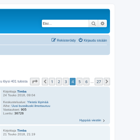
Etsi
Tarkennettu haku
Rekisteröidy
Kirjaudu sisään
Sivu
4
/
27
1
2
3
4
5
6
27
Edellinen
Seuraava
u löysi 401 tulosta
…
Kirjoittaja
Timba
24 Touko 2018, 09:04
Keskustelualue:
Yleistä löpinää
Aihe:
Uusi bussikuski ilmottautuu
Vastaukset:
905
Luettu:
36726
Hyppää viestiin
Kirjoittaja
Timba
21 Touko 2018, 21:19