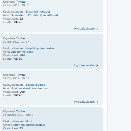
Kirjoittaja
Timba
27 Elo 2017, 20:02
Keskustelualue:
Busanisti -tuotteet
Aihe:
Busa-shop +200 MPH paidat/tarrat
Vastaukset:
12
Luettu:
13726
Hyppää viestiin
Kirjoittaja
Timba
09 Elo 2017, 17:07
Keskustelualue:
Projektit ja tuunaukset
Aihe:
Juu-zon k5 busa
Vastaukset:
284
Luettu:
72779
Hyppää viestiin
Kirjoittaja
Timba
09 Elo 2017, 16:52
Keskustelualue:
Yleistä löpinää
Aihe:
Uusi bussikuski ilmottautuu
Vastaukset:
905
Luettu:
36726
Hyppää viestiin
Kirjoittaja
Timba
06 Maalis 2017, 19:02
Keskustelualue:
Muut
Aihe:
Turbon muutoskatsastus.
Vastaukset:
45