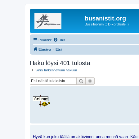
busanistit.org
Bussifoorumi :: D-kortillisille ;)
Pikalinkit
UKK
Etusivu
Etsi
Haku löysi 401 tulosta
Siirry tarkennettuun hakuun
Etsi
Tarkennettu haku
Hyvä kun joku täällä on aktiivinen, anna mennä vaan. Käsitt