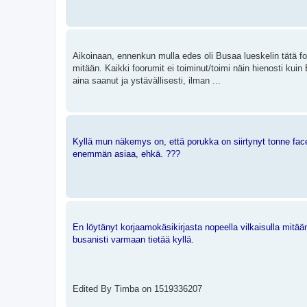
Aikoinaan, ennenkun mulla edes oli Busaa lueskelin tätä foo
mitään. Kaikki foorumit ei toiminut/toimi näin hienosti kui
aina saanut ja ystävällisesti, ilman ...
Kyllä mun näkemys on, että porukka on siirtynyt tonne face
enemmän asiaa, ehkä. ???
En löytänyt korjaamokäsikirjasta nopeella vilkaisulla mitään
busanisti varmaan tietää kyllä.
Edited By Timba on 1519336207