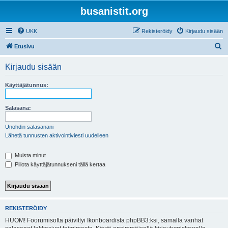
busanistit.org
UKK
Rekisteröidy
Kirjaudu sisään
E
Etusivu
t
Kirjaudu sisään
s
i
Käyttäjätunnus:
Salasana:
Unohdin salasanani
Lähetä tunnusten aktivointiviesti uudelleen
Muista minut
Piilota käyttäjätunnukseni tällä kertaa
REKISTERÖIDY
HUOM! Foorumisofta päivittyi Ikonboardista phpBB3:ksi, samalla vanhat