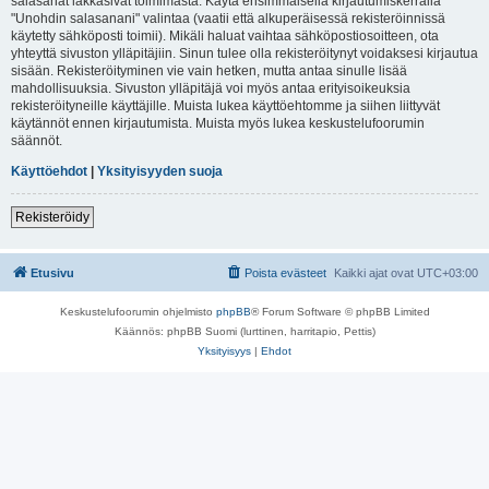
salasanat lakkasivat toimimasta. Käytä ensimmäisellä kirjautumiskerralla
"Unohdin salasanani" valintaa (vaatii että alkuperäisessä rekisteröinnissä
käytetty sähköposti toimii). Mikäli haluat vaihtaa sähköpostiosoitteen, ota
yhteyttä sivuston ylläpitäjiin. Sinun tulee olla rekisteröitynyt voidaksesi kirjautua
sisään. Rekisteröityminen vie vain hetken, mutta antaa sinulle lisää
mahdollisuuksia. Sivuston ylläpitäjä voi myös antaa erityisoikeuksia
rekisteröityneille käyttäjille. Muista lukea käyttöehtomme ja siihen liittyvät
käytännöt ennen kirjautumista. Muista myös lukea keskustelufoorumin
säännöt.
Käyttöehdot
|
Yksityisyyden suoja
Rekisteröidy
Etusivu
Poista evästeet
Kaikki ajat ovat
UTC+03:00
Keskustelufoorumin ohjelmisto
phpBB
® Forum Software © phpBB Limited
Käännös: phpBB Suomi (lurttinen, harritapio, Pettis)
Yksityisyys
|
Ehdot