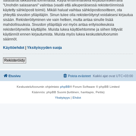
salasanat lakkasivat toimimasta. Käytä ensimmäisellä kirjautumiskerralla
"Unohdin salasanani" valintaa (vaatii että alkuperäisessä rekisteröinnissä
käytetty sähköposti toimii). Mikäli haluat vaihtaa sähköpostiosoitteen, ota
yhteyttä sivuston ylläpitäjiin. Sinun tulee olla rekisteröitynyt voidaksesi kirjautua
sisään. Rekisteröityminen vie vain hetken, mutta antaa sinulle lisää
mahdollisuuksia. Sivuston ylläpitäjä voi myös antaa erityisoikeuksia
rekisteröityneille käyttäjille. Muista lukea käyttöehtomme ja siihen liittyvät
käytännöt ennen kirjautumista. Muista myös lukea keskustelufoorumin
säännöt.
Käyttöehdot
|
Yksityisyyden suoja
Rekisteröidy
Etusivu
Poista evästeet
Kaikki ajat ovat
UTC+03:00
Keskustelufoorumin ohjelmisto
phpBB
® Forum Software © phpBB Limited
Käännös: phpBB Suomi (lurttinen, harritapio, Pettis)
Yksityisyys
|
Ehdot