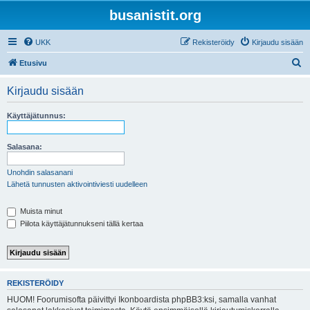
busanistit.org
UKK
Rekisteröidy
Kirjaudu sisään
E
Etusivu
t
Kirjaudu sisään
s
i
Käyttäjätunnus:
Salasana:
Unohdin salasanani
Lähetä tunnusten aktivointiviesti uudelleen
Muista minut
Piilota käyttäjätunnukseni tällä kertaa
REKISTERÖIDY
HUOM! Foorumisofta päivittyi Ikonboardista phpBB3:ksi, samalla vanhat