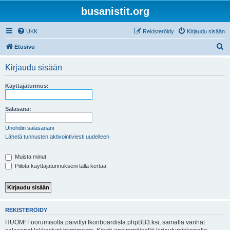
busanistit.org
UKK
Rekisteröidy
Kirjaudu sisään
E
Etusivu
t
Kirjaudu sisään
s
i
Käyttäjätunnus:
Salasana:
Unohdin salasanani
Lähetä tunnusten aktivointiviesti uudelleen
Muista minut
Piilota käyttäjätunnukseni tällä kertaa
REKISTERÖIDY
HUOM! Foorumisofta päivittyi Ikonboardista phpBB3:ksi, samalla vanhat