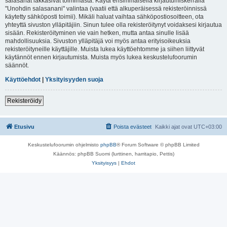
salasanat lakkasivat toimimasta. Käytä ensimmäisellä kirjautumiskerralla
"Unohdin salasanani" valintaa (vaatii että alkuperäisessä rekisteröinnissä
käytetty sähköposti toimii). Mikäli haluat vaihtaa sähköpostiosoitteen, ota
yhteyttä sivuston ylläpitäjiin. Sinun tulee olla rekisteröitynyt voidaksesi kirjautua
sisään. Rekisteröityminen vie vain hetken, mutta antaa sinulle lisää
mahdollisuuksia. Sivuston ylläpitäjä voi myös antaa erityisoikeuksia
rekisteröityneille käyttäjille. Muista lukea käyttöehtomme ja siihen liittyvät
käytännöt ennen kirjautumista. Muista myös lukea keskustelufoorumin
säännöt.
Käyttöehdot
|
Yksityisyyden suoja
Rekisteröidy
Etusivu
Poista evästeet
Kaikki ajat ovat
UTC+03:00
Keskustelufoorumin ohjelmisto
phpBB
® Forum Software © phpBB Limited
Käännös: phpBB Suomi (lurttinen, harritapio, Pettis)
Yksityisyys
|
Ehdot