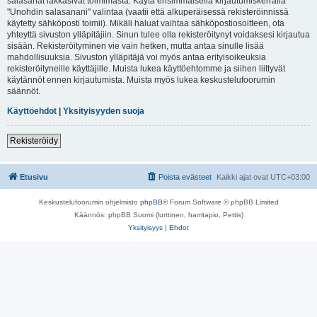
salasanat lakkasivat toimimasta. Käytä ensimmäisellä kirjautumiskerralla
"Unohdin salasanani" valintaa (vaatii että alkuperäisessä rekisteröinnissä
käytetty sähköposti toimii). Mikäli haluat vaihtaa sähköpostiosoitteen, ota
yhteyttä sivuston ylläpitäjiin. Sinun tulee olla rekisteröitynyt voidaksesi kirjautua
sisään. Rekisteröityminen vie vain hetken, mutta antaa sinulle lisää
mahdollisuuksia. Sivuston ylläpitäjä voi myös antaa erityisoikeuksia
rekisteröityneille käyttäjille. Muista lukea käyttöehtomme ja siihen liittyvät
käytännöt ennen kirjautumista. Muista myös lukea keskustelufoorumin
säännöt.
Käyttöehdot
|
Yksityisyyden suoja
Rekisteröidy
Etusivu
Poista evästeet
Kaikki ajat ovat
UTC+03:00
Keskustelufoorumin ohjelmisto
phpBB
® Forum Software © phpBB Limited
Käännös: phpBB Suomi (lurttinen, harritapio, Pettis)
Yksityisyys
|
Ehdot