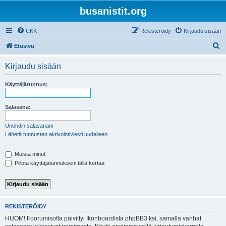
busanistit.org
UKK
Rekisteröidy
Kirjaudu sisään
E
Etusivu
t
Kirjaudu sisään
s
i
Käyttäjätunnus:
Salasana:
Unohdin salasanani
Lähetä tunnusten aktivointiviesti uudelleen
Muista minut
Piilota käyttäjätunnukseni tällä kertaa
REKISTERÖIDY
HUOM! Foorumisofta päivittyi Ikonboardista phpBB3:ksi, samalla vanhat