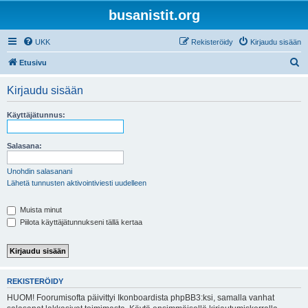
busanistit.org
UKK
Rekisteröidy
Kirjaudu sisään
E
Etusivu
t
Kirjaudu sisään
s
i
Käyttäjätunnus:
Salasana:
Unohdin salasanani
Lähetä tunnusten aktivointiviesti uudelleen
Muista minut
Piilota käyttäjätunnukseni tällä kertaa
REKISTERÖIDY
HUOM! Foorumisofta päivittyi Ikonboardista phpBB3:ksi, samalla vanhat