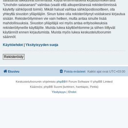
salasanat lakkasivat toimimasta. Käytä ensimmäisellä kirjautumiskerralla
"Unohdin salasanani" valintaa (vaatii että alkuperäisessä rekisteröinnissä
käytetty sähköposti toimii). Mikäli haluat vaihtaa sähköpostiosoitteen, ota
yhteyttä sivuston ylläpitäjiin. Sinun tulee olla rekisteröitynyt voidaksesi kirjautua
sisään. Rekisteröityminen vie vain hetken, mutta antaa sinulle lisää
mahdollisuuksia. Sivuston ylläpitäjä voi myös antaa erityisoikeuksia
rekisteröityneille käyttäjille. Muista lukea käyttöehtomme ja siihen liittyvät
käytännöt ennen kirjautumista. Muista myös lukea keskustelufoorumin
säännöt.
Käyttöehdot
|
Yksityisyyden suoja
Rekisteröidy
Etusivu
Poista evästeet
Kaikki ajat ovat
UTC+03:00
Keskustelufoorumin ohjelmisto
phpBB
® Forum Software © phpBB Limited
Käännös: phpBB Suomi (lurttinen, harritapio, Pettis)
Yksityisyys
|
Ehdot