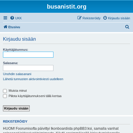
busanistit.org
UKK
Rekisteröidy
Kirjaudu sisään
E
Etusivu
t
Kirjaudu sisään
s
i
Käyttäjätunnus:
Salasana:
Unohdin salasanani
Lähetä tunnusten aktivointiviesti uudelleen
Muista minut
Piilota käyttäjätunnukseni tällä kertaa
REKISTERÖIDY
HUOM! Foorumisofta päivittyi Ikonboardista phpBB3:ksi, samalla vanhat