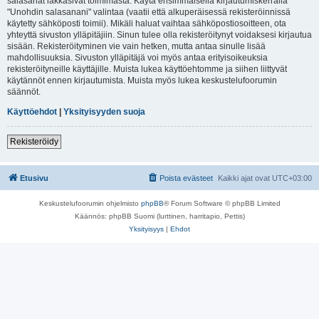
salasanat lakkasivat toimimasta. Käytä ensimmäisellä kirjautumiskerralla
"Unohdin salasanani" valintaa (vaatii että alkuperäisessä rekisteröinnissä
käytetty sähköposti toimii). Mikäli haluat vaihtaa sähköpostiosoitteen, ota
yhteyttä sivuston ylläpitäjiin. Sinun tulee olla rekisteröitynyt voidaksesi kirjautua
sisään. Rekisteröityminen vie vain hetken, mutta antaa sinulle lisää
mahdollisuuksia. Sivuston ylläpitäjä voi myös antaa erityisoikeuksia
rekisteröityneille käyttäjille. Muista lukea käyttöehtomme ja siihen liittyvät
käytännöt ennen kirjautumista. Muista myös lukea keskustelufoorumin
säännöt.
Käyttöehdot
|
Yksityisyyden suoja
Rekisteröidy
Etusivu
Poista evästeet
Kaikki ajat ovat
UTC+03:00
Keskustelufoorumin ohjelmisto
phpBB
® Forum Software © phpBB Limited
Käännös: phpBB Suomi (lurttinen, harritapio, Pettis)
Yksityisyys
|
Ehdot