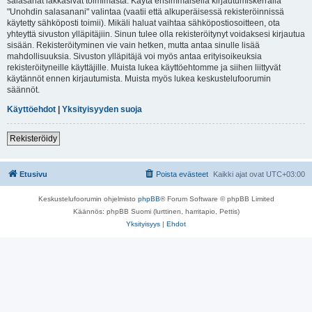
salasanat lakkasivat toimimasta. Käytä ensimmäisellä kirjautumiskerralla
"Unohdin salasanani" valintaa (vaatii että alkuperäisessä rekisteröinnissä
käytetty sähköposti toimii). Mikäli haluat vaihtaa sähköpostiosoitteen, ota
yhteyttä sivuston ylläpitäjiin. Sinun tulee olla rekisteröitynyt voidaksesi kirjautua
sisään. Rekisteröityminen vie vain hetken, mutta antaa sinulle lisää
mahdollisuuksia. Sivuston ylläpitäjä voi myös antaa erityisoikeuksia
rekisteröityneille käyttäjille. Muista lukea käyttöehtomme ja siihen liittyvät
käytännöt ennen kirjautumista. Muista myös lukea keskustelufoorumin
säännöt.
Käyttöehdot
|
Yksityisyyden suoja
Rekisteröidy
Etusivu
Poista evästeet
Kaikki ajat ovat
UTC+03:00
Keskustelufoorumin ohjelmisto
phpBB
® Forum Software © phpBB Limited
Käännös: phpBB Suomi (lurttinen, harritapio, Pettis)
Yksityisyys
|
Ehdot