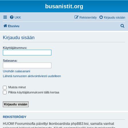
busanistit.org
UKK
Rekisteröidy
Kirjaudu sisään
E
Etusivu
t
Kirjaudu sisään
s
i
Käyttäjätunnus:
Salasana:
Unohdin salasanani
Lähetä tunnusten aktivointiviesti uudelleen
Muista minut
Piilota käyttäjätunnukseni tällä kertaa
REKISTERÖIDY
HUOM! Foorumisofta päivittyi Ikonboardista phpBB3:ksi, samalla vanhat