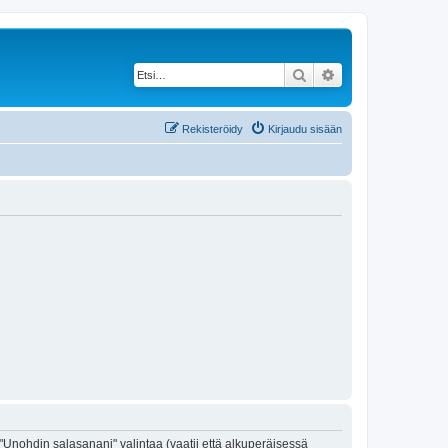
Etsi
Tarkennettu haku
Rekisteröidy
Kirjaudu sisään
"Unohdin salasanani" valintaa (vaatii että alkuperäisessä