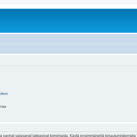
elleen
ertaa
 vanhat salasanat lakkasivat toimimasta. Käytä ensimmäisellä kirjautumiskerralla 