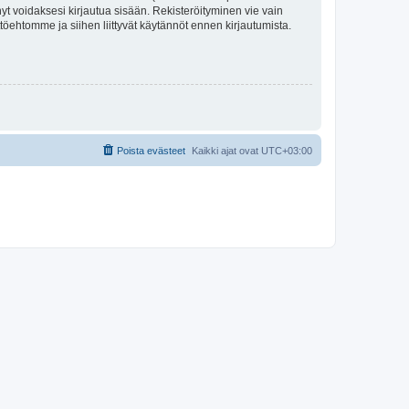
tynyt voidaksesi kirjautua sisään. Rekisteröityminen vie vain
ttöehtomme ja siihen liittyvät käytännöt ennen kirjautumista.
Poista evästeet
Kaikki ajat ovat
UTC+03:00