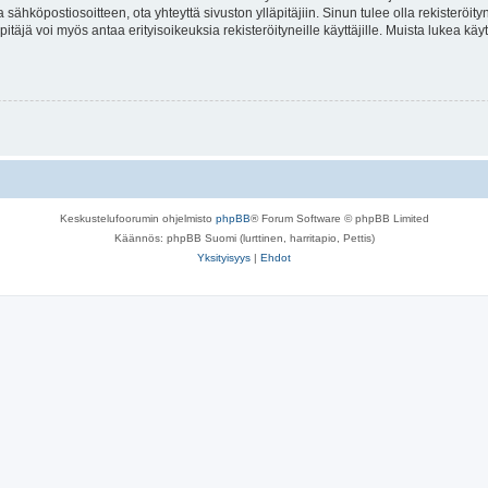
a sähköpostiosoitteen, ota yhteyttä sivuston ylläpitäjiin. Sinun tulee olla rekisteröi
itäjä voi myös antaa erityisoikeuksia rekisteröityneille käyttäjille. Muista lukea käy
Keskustelufoorumin ohjelmisto
phpBB
® Forum Software © phpBB Limited
Käännös: phpBB Suomi (lurttinen, harritapio, Pettis)
Yksityisyys
|
Ehdot