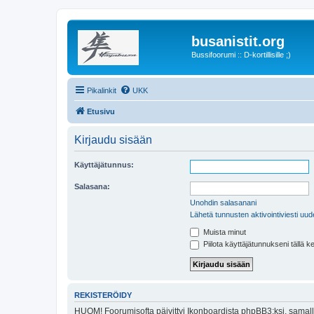
busanistit.org
Bussifoorumi :: D-kortillisille ;)
Pikalinkit
UKK
Etusivu
Kirjaudu sisään
Käyttäjätunnus:
Salasana:
Unohdin salasanani
Lähetä tunnusten aktivointiviesti uud
Muista minut
Piilota käyttäjätunnukseni tällä k
REKISTERÖIDY
HUOM! Foorumisofta päivittyi Ikonboardista phpBB3:ksi, samalla