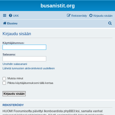
busanistit.org
UKK
Rekisteröidy
Kirjaudu sisään
E
Etusivu
t
Kirjaudu sisään
s
i
Käyttäjätunnus:
Salasana:
Unohdin salasanani
Lähetä tunnusten aktivointiviesti uudelleen
Muista minut
Piilota käyttäjätunnukseni tällä kertaa
REKISTERÖIDY
HUOM! Foorumisofta päivittyi Ikonboardista phpBB3:ksi, samalla vanhat