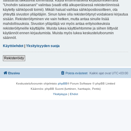
salasanat lakkasivat toimimasta. Käytä ensimmäisellä kirjautumiskerralla
"Unohdin salasanani" valintaa (vaatii että alkuperäisessä rekisteröinnissä
käytetty sähköposti toimii). Mikäli haluat vaihtaa sähköpostiosoitteen, ota
yhteyttä sivuston ylläpitäjiin. Sinun tulee olla rekisteröitynyt voidaksesi kirjautua
sisään. Rekisteröityminen vie vain hetken, mutta antaa sinulle lisää
mahdollisuuksia. Sivuston ylläpitäjä voi myös antaa erityisoikeuksia
rekisteröityneille käyttäjille. Muista lukea käyttöehtomme ja siihen liittyvät
käytännöt ennen kirjautumista. Muista myös lukea keskustelufoorumin
säännöt.
Käyttöehdot
|
Yksityisyyden suoja
Rekisteröidy
Etusivu
Poista evästeet
Kaikki ajat ovat
UTC+03:00
Keskustelufoorumin ohjelmisto
phpBB
® Forum Software © phpBB Limited
Käännös: phpBB Suomi (lurttinen, harritapio, Pettis)
Yksityisyys
|
Ehdot