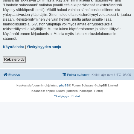
salasanat lakkasivat toimimasta. Käytä ensimmäisellä kirjautumiskerralla
"Unohdin salasanani" valintaa (vaatii että alkuperäisessä rekisteröinnissä
käytetty sähköposti toimii). Mikäli haluat vaihtaa sähköpostiosoitteen, ota
yhteyttä sivuston ylläpitäjiin. Sinun tulee olla rekisteröitynyt voidaksesi kirjautua
sisään. Rekisteröityminen vie vain hetken, mutta antaa sinulle lisää
mahdollisuuksia. Sivuston ylläpitäjä voi myös antaa erityisoikeuksia
rekisteröityneille käyttäjille. Muista lukea käyttöehtomme ja siihen liittyvät
käytännöt ennen kirjautumista. Muista myös lukea keskustelufoorumin
säännöt.
Käyttöehdot
|
Yksityisyyden suoja
Rekisteröidy
Etusivu
Poista evästeet
Kaikki ajat ovat
UTC+03:00
Keskustelufoorumin ohjelmisto
phpBB
® Forum Software © phpBB Limited
Käännös: phpBB Suomi (lurttinen, harritapio, Pettis)
Yksityisyys
|
Ehdot