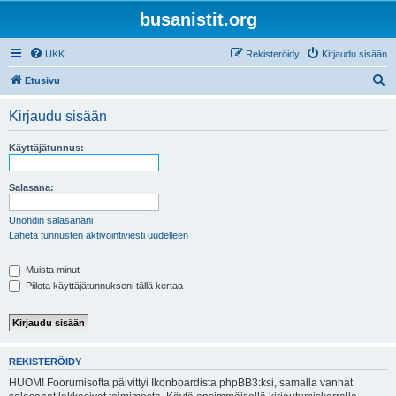
busanistit.org
UKK
Rekisteröidy
Kirjaudu sisään
E
Etusivu
t
Kirjaudu sisään
s
i
Käyttäjätunnus:
Salasana:
Unohdin salasanani
Lähetä tunnusten aktivointiviesti uudelleen
Muista minut
Piilota käyttäjätunnukseni tällä kertaa
REKISTERÖIDY
HUOM! Foorumisofta päivittyi Ikonboardista phpBB3:ksi, samalla vanhat