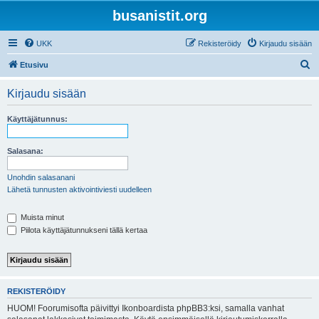
busanistit.org
UKK
Rekisteröidy
Kirjaudu sisään
E
Etusivu
t
Kirjaudu sisään
s
i
Käyttäjätunnus:
Salasana:
Unohdin salasanani
Lähetä tunnusten aktivointiviesti uudelleen
Muista minut
Piilota käyttäjätunnukseni tällä kertaa
REKISTERÖIDY
HUOM! Foorumisofta päivittyi Ikonboardista phpBB3:ksi, samalla vanhat