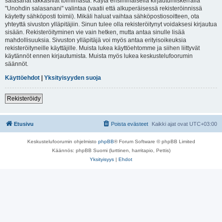
salasanat lakkasivat toimimasta. Käytä ensimmäisellä kirjautumiskerralla
"Unohdin salasanani" valintaa (vaatii että alkuperäisessä rekisteröinnissä
käytetty sähköposti toimii). Mikäli haluat vaihtaa sähköpostiosoitteen, ota
yhteyttä sivuston ylläpitäjiin. Sinun tulee olla rekisteröitynyt voidaksesi kirjautua
sisään. Rekisteröityminen vie vain hetken, mutta antaa sinulle lisää
mahdollisuuksia. Sivuston ylläpitäjä voi myös antaa erityisoikeuksia
rekisteröityneille käyttäjille. Muista lukea käyttöehtomme ja siihen liittyvät
käytännöt ennen kirjautumista. Muista myös lukea keskustelufoorumin
säännöt.
Käyttöehdot
|
Yksityisyyden suoja
Rekisteröidy
Etusivu
Poista evästeet
Kaikki ajat ovat
UTC+03:00
Keskustelufoorumin ohjelmisto
phpBB
® Forum Software © phpBB Limited
Käännös: phpBB Suomi (lurttinen, harritapio, Pettis)
Yksityisyys
|
Ehdot