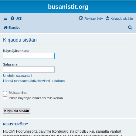
busanistit.org
UKK
Rekisteröidy
Kirjaudu sisään
E
Etusivu
t
Kirjaudu sisään
s
i
Käyttäjätunnus:
Salasana:
Unohdin salasanani
Lähetä tunnusten aktivointiviesti uudelleen
Muista minut
Piilota käyttäjätunnukseni tällä kertaa
REKISTERÖIDY
HUOM! Foorumisofta päivittyi Ikonboardista phpBB3:ksi, samalla vanhat