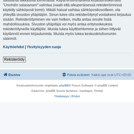
salasanat lakkasivat toimimasta. Käytä ensimmäisellä kirjautumiskerralla
"Unohdin salasanani" valintaa (vaatii että alkuperäisessä rekisteröinnissä
käytetty sähköposti toimii). Mikäli haluat vaihtaa sähköpostiosoitteen, ota
yhteyttä sivuston ylläpitäjiin. Sinun tulee olla rekisteröitynyt voidaksesi kirjautua
sisään. Rekisteröityminen vie vain hetken, mutta antaa sinulle lisää
mahdollisuuksia. Sivuston ylläpitäjä voi myös antaa erityisoikeuksia
rekisteröityneille käyttäjille. Muista lukea käyttöehtomme ja siihen liittyvät
käytännöt ennen kirjautumista. Muista myös lukea keskustelufoorumin
säännöt.
Käyttöehdot
|
Yksityisyyden suoja
Rekisteröidy
Etusivu
Poista evästeet
Kaikki ajat ovat
UTC+03:00
Keskustelufoorumin ohjelmisto
phpBB
® Forum Software © phpBB Limited
Käännös: phpBB Suomi (lurttinen, harritapio, Pettis)
Yksityisyys
|
Ehdot