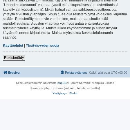
salasanat lakkasivat toimimasta. Käytä ensimmäisellä kirjautumiskerralla
"Unohdin salasanani" valintaa (vaatii että alkuperäisessä rekisteröinnissä
käytetty sähköposti toimii). Mikäli haluat vaihtaa sähköpostiosoitteen, ota
yhteyttä sivuston ylläpitäjiin. Sinun tulee olla rekisteröitynyt voidaksesi kirjautua
sisään. Rekisteröityminen vie vain hetken, mutta antaa sinulle lisää
mahdollisuuksia. Sivuston ylläpitäjä voi myös antaa erityisoikeuksia
rekisteröityneille käyttäjille. Muista lukea käyttöehtomme ja siihen liittyvät
käytännöt ennen kirjautumista. Muista myös lukea keskustelufoorumin
säännöt.
Käyttöehdot
|
Yksityisyyden suoja
Rekisteröidy
Etusivu
Poista evästeet
Kaikki ajat ovat
UTC+03:00
Keskustelufoorumin ohjelmisto
phpBB
® Forum Software © phpBB Limited
Käännös: phpBB Suomi (lurttinen, harritapio, Pettis)
Yksityisyys
|
Ehdot