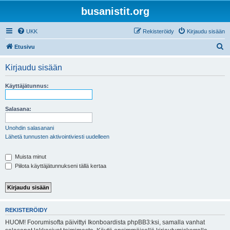
busanistit.org
UKK
Rekisteröidy
Kirjaudu sisään
E
Etusivu
t
Kirjaudu sisään
s
i
Käyttäjätunnus:
Salasana:
Unohdin salasanani
Lähetä tunnusten aktivointiviesti uudelleen
Muista minut
Piilota käyttäjätunnukseni tällä kertaa
REKISTERÖIDY
HUOM! Foorumisofta päivittyi Ikonboardista phpBB3:ksi, samalla vanhat