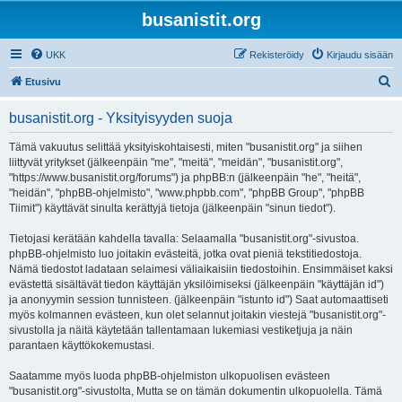
busanistit.org
UKK
Rekisteröidy
Kirjaudu sisään
E
Etusivu
t
busanistit.org - Yksityisyyden suoja
s
i
Tämä vakuutus selittää yksityiskohtaisesti, miten "busanistit.org" ja siihen
liittyvät yritykset (jälkeenpäin "me", "meitä", "meidän", "busanistit.org",
"https://www.busanistit.org/forums") ja phpBB:n (jälkeenpäin "he", "heitä",
"heidän", "phpBB-ohjelmisto", "www.phpbb.com", "phpBB Group", "phpBB
Tiimit") käyttävät sinulta kerättyjä tietoja (jälkeenpäin "sinun tiedot").
Tietojasi kerätään kahdella tavalla: Selaamalla "busanistit.org"-sivustoa.
phpBB-ohjelmisto luo joitakin evästeitä, jotka ovat pieniä tekstitiedostoja.
Nämä tiedostot ladataan selaimesi väliaikaisiin tiedostoihin. Ensimmäiset kaksi
evästettä sisältävät tiedon käyttäjän yksilöimiseksi (jälkeenpäin "käyttäjän id")
ja anonyymin session tunnisteen. (jälkeenpäin "istunto id") Saat automaattiseti
myös kolmannen evästeen, kun olet selannut joitakin viestejä "busanistit.org"-
sivustolla ja näitä käytetään tallentamaan lukemiasi vestiketjuja ja näin
parantaen käyttökokemustasi.
Saatamme myös luoda phpBB-ohjelmiston ulkopuolisen evästeen
"busanistit.org"-sivustolta, Mutta se on tämän dokumentin ulkopuolella. Tämä