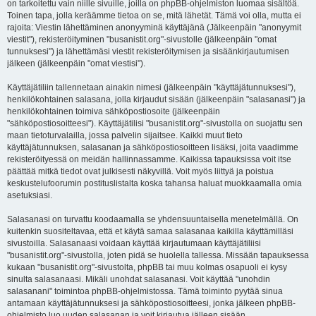
on tarkoitettu vain niille sivuille, joilla on phpBB-ohjelmiston luomaa sisältöä.
Toinen tapa, jolla keräämme tietoa on se, mitä lähetät. Tämä voi olla, mutta ei
rajoita: Viestin lähettäminen anonyyminä käyttäjänä (Jälkeenpäin "anonyymit
viestit"), rekisteröityminen "busanistit.org"-sivustolle (jälkeenpäin "omat
tunnuksesi") ja lähettämäsi viestit rekisteröitymisen ja sisäänkirjautumisen
jälkeen (jälkeenpäin "omat viestisi").
Käyttäjätiliin tallennetaan ainakin nimesi (jälkeenpäin "käyttäjätunnuksesi"),
henkilökohtainen salasana, jolla kirjaudut sisään (jälkeenpäin "salasanasi") ja
henkilökohtainen toimiva sähköpostiosoite (jälkeenpäin
"sähköpostiosoitteesi"). Käyttäjätilisi "busanistit.org"-sivustolla on suojattu sen
maan tietoturvalailla, jossa palvelin sijaitsee. Kaikki muut tieto
käyttäjätunnuksen, salasanan ja sähköpostiosoitteen lisäksi, joita vaadimme
rekisteröityessä on meidän hallinnassamme. Kaikissa tapauksissa voit itse
päättää mitkä tiedot ovat julkisesti näkyvillä. Voit myös liittyä ja poistua
keskustelufoorumin postituslistalta koska tahansa haluat muokkaamalla omia
asetuksiasi.
Salasanasi on turvattu koodaamalla se yhdensuuntaisella menetelmällä. On
kuitenkin suositeltavaa, että et käytä samaa salasanaa kaikilla käyttämilläsi
sivustoilla. Salasanaasi voidaan käyttää kirjautumaan käyttäjätiliisi
"busanistit.org"-sivustolla, joten pidä se huolella tallessa. Missään tapauksessa
kukaan "busanistit.org"-sivustolta, phpBB tai muu kolmas osapuoli ei kysy
sinulta salasanaasi. Mikäli unohdat salasanasi. Voit käyttää "unohdin
salasanani" toimintoa phpBB-ohjelmistossa. Tämä toiminto pyytää sinua
antamaan käyttäjätunnuksesi ja sähköpostiosoitteesi, jonka jälkeen phpBB-
ohjelmisto luo uuden salasanan ja voit kirjautua jälleen sisään.