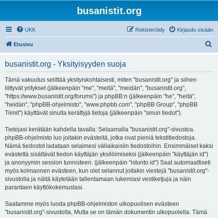
busanistit.org
UKK
Rekisteröidy
Kirjaudu sisään
E
Etusivu
t
busanistit.org - Yksityisyyden suoja
s
i
Tämä vakuutus selittää yksityiskohtaisesti, miten "busanistit.org" ja siihen
liittyvät yritykset (jälkeenpäin "me", "meitä", "meidän", "busanistit.org",
"https://www.busanistit.org/forums") ja phpBB:n (jälkeenpäin "he", "heitä",
"heidän", "phpBB-ohjelmisto", "www.phpbb.com", "phpBB Group", "phpBB
Tiimit") käyttävät sinulta kerättyjä tietoja (jälkeenpäin "sinun tiedot").
Tietojasi kerätään kahdella tavalla: Selaamalla "busanistit.org"-sivustoa.
phpBB-ohjelmisto luo joitakin evästeitä, jotka ovat pieniä tekstitiedostoja.
Nämä tiedostot ladataan selaimesi väliaikaisiin tiedostoihin. Ensimmäiset kaksi
evästettä sisältävät tiedon käyttäjän yksilöimiseksi (jälkeenpäin "käyttäjän id")
ja anonyymin session tunnisteen. (jälkeenpäin "istunto id") Saat automaattiseti
myös kolmannen evästeen, kun olet selannut joitakin viestejä "busanistit.org"-
sivustolla ja näitä käytetään tallentamaan lukemiasi vestiketjuja ja näin
parantaen käyttökokemustasi.
Saatamme myös luoda phpBB-ohjelmiston ulkopuolisen evästeen
"busanistit.org"-sivustolta, Mutta se on tämän dokumentin ulkopuolella. Tämä