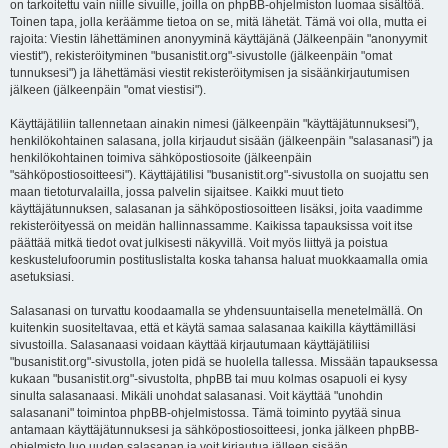
on tarkoitettu vain niille sivuille, joilla on phpBB-ohjelmiston luomaa sisältöä.
Toinen tapa, jolla keräämme tietoa on se, mitä lähetät. Tämä voi olla, mutta ei
rajoita: Viestin lähettäminen anonyyminä käyttäjänä (Jälkeenpäin "anonyymit
viestit"), rekisteröityminen "busanistit.org"-sivustolle (jälkeenpäin "omat
tunnuksesi") ja lähettämäsi viestit rekisteröitymisen ja sisäänkirjautumisen
jälkeen (jälkeenpäin "omat viestisi").
Käyttäjätiliin tallennetaan ainakin nimesi (jälkeenpäin "käyttäjätunnuksesi"),
henkilökohtainen salasana, jolla kirjaudut sisään (jälkeenpäin "salasanasi") ja
henkilökohtainen toimiva sähköpostiosoite (jälkeenpäin
"sähköpostiosoitteesi"). Käyttäjätilisi "busanistit.org"-sivustolla on suojattu sen
maan tietoturvalailla, jossa palvelin sijaitsee. Kaikki muut tieto
käyttäjätunnuksen, salasanan ja sähköpostiosoitteen lisäksi, joita vaadimme
rekisteröityessä on meidän hallinnassamme. Kaikissa tapauksissa voit itse
päättää mitkä tiedot ovat julkisesti näkyvillä. Voit myös liittyä ja poistua
keskustelufoorumin postituslistalta koska tahansa haluat muokkaamalla omia
asetuksiasi.
Salasanasi on turvattu koodaamalla se yhdensuuntaisella menetelmällä. On
kuitenkin suositeltavaa, että et käytä samaa salasanaa kaikilla käyttämilläsi
sivustoilla. Salasanaasi voidaan käyttää kirjautumaan käyttäjätiliisi
"busanistit.org"-sivustolla, joten pidä se huolella tallessa. Missään tapauksessa
kukaan "busanistit.org"-sivustolta, phpBB tai muu kolmas osapuoli ei kysy
sinulta salasanaasi. Mikäli unohdat salasanasi. Voit käyttää "unohdin
salasanani" toimintoa phpBB-ohjelmistossa. Tämä toiminto pyytää sinua
antamaan käyttäjätunnuksesi ja sähköpostiosoitteesi, jonka jälkeen phpBB-
ohjelmisto luo uuden salasanan ja voit kirjautua jälleen sisään.