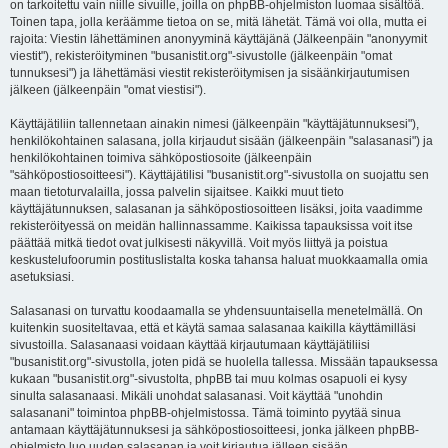
on tarkoitettu vain niille sivuille, joilla on phpBB-ohjelmiston luomaa sisältöä.
Toinen tapa, jolla keräämme tietoa on se, mitä lähetät. Tämä voi olla, mutta ei
rajoita: Viestin lähettäminen anonyyminä käyttäjänä (Jälkeenpäin "anonyymit
viestit"), rekisteröityminen "busanistit.org"-sivustolle (jälkeenpäin "omat
tunnuksesi") ja lähettämäsi viestit rekisteröitymisen ja sisäänkirjautumisen
jälkeen (jälkeenpäin "omat viestisi").
Käyttäjätiliin tallennetaan ainakin nimesi (jälkeenpäin "käyttäjätunnuksesi"),
henkilökohtainen salasana, jolla kirjaudut sisään (jälkeenpäin "salasanasi") ja
henkilökohtainen toimiva sähköpostiosoite (jälkeenpäin
"sähköpostiosoitteesi"). Käyttäjätilisi "busanistit.org"-sivustolla on suojattu sen
maan tietoturvalailla, jossa palvelin sijaitsee. Kaikki muut tieto
käyttäjätunnuksen, salasanan ja sähköpostiosoitteen lisäksi, joita vaadimme
rekisteröityessä on meidän hallinnassamme. Kaikissa tapauksissa voit itse
päättää mitkä tiedot ovat julkisesti näkyvillä. Voit myös liittyä ja poistua
keskustelufoorumin postituslistalta koska tahansa haluat muokkaamalla omia
asetuksiasi.
Salasanasi on turvattu koodaamalla se yhdensuuntaisella menetelmällä. On
kuitenkin suositeltavaa, että et käytä samaa salasanaa kaikilla käyttämilläsi
sivustoilla. Salasanaasi voidaan käyttää kirjautumaan käyttäjätiliisi
"busanistit.org"-sivustolla, joten pidä se huolella tallessa. Missään tapauksessa
kukaan "busanistit.org"-sivustolta, phpBB tai muu kolmas osapuoli ei kysy
sinulta salasanaasi. Mikäli unohdat salasanasi. Voit käyttää "unohdin
salasanani" toimintoa phpBB-ohjelmistossa. Tämä toiminto pyytää sinua
antamaan käyttäjätunnuksesi ja sähköpostiosoitteesi, jonka jälkeen phpBB-
ohjelmisto luo uuden salasanan ja voit kirjautua jälleen sisään.