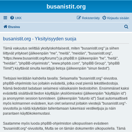
busanistit.org
UKK
Rekisteröidy
Kirjaudu sisään
E
Etusivu
t
busanistit.org - Yksityisyyden suoja
s
i
Tämä vakuutus selittää yksityiskohtaisesti, miten "busanistit.org" ja siihen
liittyvät yritykset (jälkeenpäin "me", "meitä", "meidän", "busanistit.org",
"https://www.busanistit.org/forums") ja phpBB:n (jälkeenpäin "he", "heitä",
"heidän", "phpBB-ohjelmisto", "www.phpbb.com", "phpBB Group", "phpBB
Tiimit") käyttävät sinulta kerättyjä tietoja (jälkeenpäin "sinun tiedot").
Tietojasi kerätään kahdella tavalla: Selaamalla "busanistit.org"-sivustoa.
phpBB-ohjelmisto luo joitakin evästeitä, jotka ovat pieniä tekstitiedostoja.
Nämä tiedostot ladataan selaimesi väliaikaisiin tiedostoihin. Ensimmäiset kaksi
evästettä sisältävät tiedon käyttäjän yksilöimiseksi (jälkeenpäin "käyttäjän id")
ja anonyymin session tunnisteen. (jälkeenpäin "istunto id") Saat automaattiseti
myös kolmannen evästeen, kun olet selannut joitakin viestejä "busanistit.org"-
sivustolla ja näitä käytetään tallentamaan lukemiasi vestiketjuja ja näin
parantaen käyttökokemustasi.
Saatamme myös luoda phpBB-ohjelmiston ulkopuolisen evästeen
"busanistit.org"-sivustolta, Mutta se on tämän dokumentin ulkopuolella. Tämä