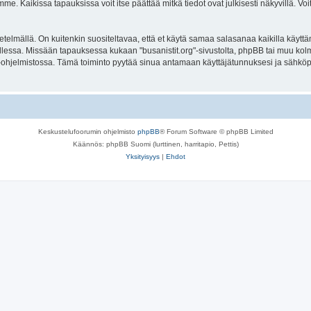
. Kaikissa tapauksissa voit itse päättää mitkä tiedot ovat julkisesti näkyvillä. Voit
lmällä. On kuitenkin suositeltavaa, että et käytä samaa salasanaa kaikilla käyttäm
lla tallessa. Missään tapauksessa kukaan "busanistit.org"-sivustolta, phpBB tai muu k
-ohjelmistossa. Tämä toiminto pyytää sinua antamaan käyttäjätunnuksesi ja sähköp
Keskustelufoorumin ohjelmisto
phpBB
® Forum Software © phpBB Limited
Käännös: phpBB Suomi (lurttinen, harritapio, Pettis)
Yksityisyys
|
Ehdot