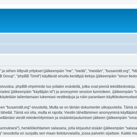
 ja siihen liittyvät yritykset (jälkeenpäin "me", "meitä", "meidän", "busanistit.org", "
roup", "phpBB Tiimit") käyttävät sinulta kerättyjä tietoja (jälkeenpäin "sinun tiedot
sivustoa. phpBB-ohjelmisto luo joitakin evästeitä, jotka ovat pieniä tekstitiedostoja.
miseksi (jälkeenpäin "käyttäjän id") ja anonyymin session tunnisteen. (jälkeenpäin 
itä käytetään tallentamaan lukemiasi vestiketjuja ja näin parantaen käyttökokemustasi
usanistit.org"-sivustolta, Mutta se on tämän dokumentin ulkopuolella. Tämä on tark
lähetät. Tämä voi olla, mutta ei rajoita: Viestin lähettäminen anonyyminä käyttäjänä
hettämäsi viestit rekisteröitymisen ja sisäänkirjautumisen jälkeen (jälkeenpäin "omat 
jätunnuksesi"), henkilökohtainen salasana, jolla kirjaudut sisään (jälkeenpäin "sala
org"-sivustolla on suojattu sen maan tietoturvalailla, jossa palvelin sijaitsee. Kaikki