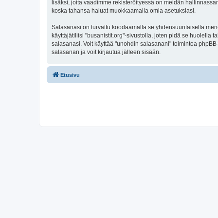
lisäksi, joita vaadimme rekisteröityessä on meidän hallinnassamme
koska tahansa haluat muokkaamalla omia asetuksiasi.
Salasanasi on turvattu koodaamalla se yhdensuuntaisella menete
käyttäjätiliisi "busanistit.org"-sivustolla, joten pidä se huole
salasanasi. Voit käyttää "unohdin salasanani" toimintoa phpBB
salasanan ja voit kirjautua jälleen sisään.
Etusivu