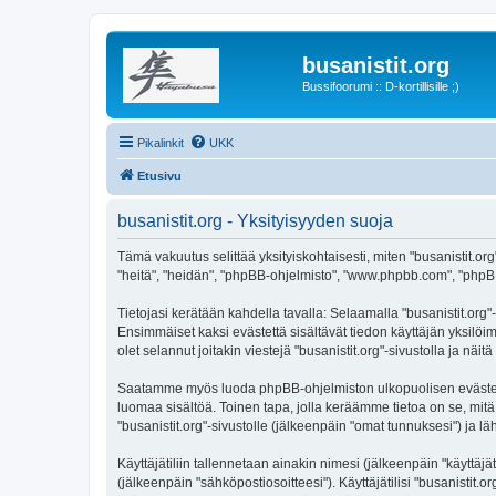
busanistit.org
Bussifoorumi :: D-kortillisille ;)
Pikalinkit
UKK
Etusivu
busanistit.org - Yksityisyyden suoja
Tämä vakuutus selittää yksityiskohtaisesti, miten "busanistit.org"
"heitä", "heidän", "phpBB-ohjelmisto", "www.phpbb.com", "phpBB G
Tietojasi kerätään kahdella tavalla: Selaamalla "busanistit.org"-
Ensimmäiset kaksi evästettä sisältävät tiedon käyttäjän yksilöi
olet selannut joitakin viestejä "busanistit.org"-sivustolla ja nä
Saatamme myös luoda phpBB-ohjelmiston ulkopuolisen evästeen "b
luomaa sisältöä. Toinen tapa, jolla keräämme tietoa on se, mitä 
"busanistit.org"-sivustolle (jälkeenpäin "omat tunnuksesi") ja lä
Käyttäjätiliin tallennetaan ainakin nimesi (jälkeenpäin "käyttä
(jälkeenpäin "sähköpostiosoitteesi"). Käyttäjätilisi "busanistit.