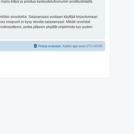
 myös liittyä ja poistua keskustelufoorumin postituslistalta
illäsi sivustoilla. Salasanaasi voidaan käyttää kirjautumaan
olmas osapuoli ei kysy sinulta salasanaasi. Mikäli unohdat
ostiosoitteesi, jonka jälkeen phpBB-ohjelmisto luo uuden
Poista evästeet
Kaikki ajat ovat
UTC+03:00