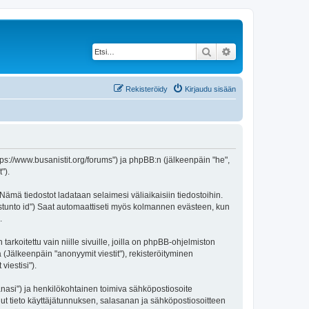
Etsi
Tarkennettu haku
Rekisteröidy
Kirjaudu sisään
https://www.busanistit.org/forums") ja phpBB:n (jälkeenpäin "he",
").
 Nämä tiedostot ladataan selaimesi väliaikaisiin tiedostoihin.
"istunto id") Saat automaattiseti myös kolmannen evästeen, kun
.
oitettu vain niille sivuille, joilla on phpBB-ohjelmiston
 (Jälkeenpäin "anonyymit viestit"), rekisteröityminen
viestisi").
sanasi") ja henkilökohtainen toimiva sähköpostiosoite
 muut tieto käyttäjätunnuksen, salasanan ja sähköpostiosoitteen