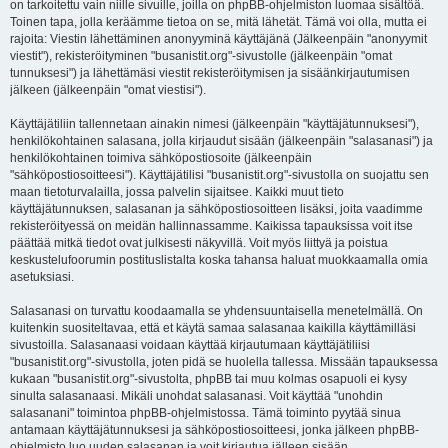
on tarkoitettu vain niille sivuille, joilla on phpBB-ohjelmiston luomaa sisältöä.
Toinen tapa, jolla keräämme tietoa on se, mitä lähetät. Tämä voi olla, mutta ei
rajoita: Viestin lähettäminen anonyyminä käyttäjänä (Jälkeenpäin "anonyymit
viestit"), rekisteröityminen "busanistit.org"-sivustolle (jälkeenpäin "omat
tunnuksesi") ja lähettämäsi viestit rekisteröitymisen ja sisäänkirjautumisen
jälkeen (jälkeenpäin "omat viestisi").
Käyttäjätiliin tallennetaan ainakin nimesi (jälkeenpäin "käyttäjätunnuksesi"),
henkilökohtainen salasana, jolla kirjaudut sisään (jälkeenpäin "salasanasi") ja
henkilökohtainen toimiva sähköpostiosoite (jälkeenpäin
"sähköpostiosoitteesi"). Käyttäjätilisi "busanistit.org"-sivustolla on suojattu sen
maan tietoturvalailla, jossa palvelin sijaitsee. Kaikki muut tieto
käyttäjätunnuksen, salasanan ja sähköpostiosoitteen lisäksi, joita vaadimme
rekisteröityessä on meidän hallinnassamme. Kaikissa tapauksissa voit itse
päättää mitkä tiedot ovat julkisesti näkyvillä. Voit myös liittyä ja poistua
keskustelufoorumin postituslistalta koska tahansa haluat muokkaamalla omia
asetuksiasi.
Salasanasi on turvattu koodaamalla se yhdensuuntaisella menetelmällä. On
kuitenkin suositeltavaa, että et käytä samaa salasanaa kaikilla käyttämilläsi
sivustoilla. Salasanaasi voidaan käyttää kirjautumaan käyttäjätiliisi
"busanistit.org"-sivustolla, joten pidä se huolella tallessa. Missään tapauksessa
kukaan "busanistit.org"-sivustolta, phpBB tai muu kolmas osapuoli ei kysy
sinulta salasanaasi. Mikäli unohdat salasanasi. Voit käyttää "unohdin
salasanani" toimintoa phpBB-ohjelmistossa. Tämä toiminto pyytää sinua
antamaan käyttäjätunnuksesi ja sähköpostiosoitteesi, jonka jälkeen phpBB-
ohjelmisto luo uuden salasanan ja voit kirjautua jälleen sisään.