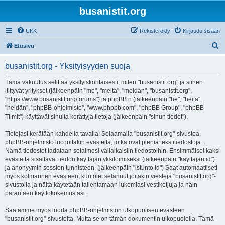
busanistit.org
UKK
Rekisteröidy
Kirjaudu sisään
E
Etusivu
t
busanistit.org - Yksityisyyden suoja
s
i
Tämä vakuutus selittää yksityiskohtaisesti, miten "busanistit.org" ja siihen
liittyvät yritykset (jälkeenpäin "me", "meitä", "meidän", "busanistit.org",
"https://www.busanistit.org/forums") ja phpBB:n (jälkeenpäin "he", "heitä",
"heidän", "phpBB-ohjelmisto", "www.phpbb.com", "phpBB Group", "phpBB
Tiimit") käyttävät sinulta kerättyjä tietoja (jälkeenpäin "sinun tiedot").
Tietojasi kerätään kahdella tavalla: Selaamalla "busanistit.org"-sivustoa.
phpBB-ohjelmisto luo joitakin evästeitä, jotka ovat pieniä tekstitiedostoja.
Nämä tiedostot ladataan selaimesi väliaikaisiin tiedostoihin. Ensimmäiset kaksi
evästettä sisältävät tiedon käyttäjän yksilöimiseksi (jälkeenpäin "käyttäjän id")
ja anonyymin session tunnisteen. (jälkeenpäin "istunto id") Saat automaattiseti
myös kolmannen evästeen, kun olet selannut joitakin viestejä "busanistit.org"-
sivustolla ja näitä käytetään tallentamaan lukemiasi vestiketjuja ja näin
parantaen käyttökokemustasi.
Saatamme myös luoda phpBB-ohjelmiston ulkopuolisen evästeen
"busanistit.org"-sivustolta, Mutta se on tämän dokumentin ulkopuolella. Tämä