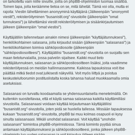
on tarkoitettu vain niille sivuille, joilla on phpBB-ohjelmiston luomaa sisältöä.
Toinen tapa, jolla keräämme tietoa on se, mitä lähetät. Tämä voi olla, mutta ei
rajoita: Viestin lähettäminen anonyyminä käyttäjänä (Jälkeenpäin "anonyymit
viestit"), rekisteröityminen "busanistit.org"-sivustolle (jälkeenpäin "omat
tunnuksesi") ja lähettämäsi viestit rekisteröitymisen ja sisäänkirjautumisen
jälkeen (jälkeenpäin "omat viestisi").
Käyttäjätiliin tallennetaan ainakin nimesi (jälkeenpäin "käyttäjätunnuksesi"),
henkilökohtainen salasana, jolla kirjaudut sisään (jälkeenpäin "salasanasi") ja
henkilökohtainen toimiva sähköpostiosoite (jälkeenpäin
"sähköpostiosoitteesi"). Käyttäjätilisi "busanistit.org"-sivustolla on suojattu sen
maan tietoturvalailla, jossa palvelin sijaitsee. Kaikki muut tieto
käyttäjätunnuksen, salasanan ja sähköpostiosoitteen lisäksi, joita vaadimme
rekisteröityessä on meidän hallinnassamme. Kaikissa tapauksissa voit itse
päättää mitkä tiedot ovat julkisesti näkyvillä. Voit myös liittyä ja poistua
keskustelufoorumin postituslistalta koska tahansa haluat muokkaamalla omia
asetuksiasi.
Salasanasi on turvattu koodaamalla se yhdensuuntaisella menetelmällä. On
kuitenkin suositeltavaa, että et käytä samaa salasanaa kaikilla käyttämilläsi
sivustoilla. Salasanaasi voidaan käyttää kirjautumaan käyttäjätiliisi
"busanistit.org"-sivustolla, joten pidä se huolella tallessa. Missään tapauksessa
kukaan "busanistit.org"-sivustolta, phpBB tai muu kolmas osapuoli ei kysy
sinulta salasanaasi. Mikäli unohdat salasanasi. Voit käyttää "unohdin
salasanani" toimintoa phpBB-ohjelmistossa. Tämä toiminto pyytää sinua
antamaan käyttäjätunnuksesi ja sähköpostiosoitteesi, jonka jälkeen phpBB-
ohjelmisto luo uuden salasanan ja voit kirjautua jälleen sisään.