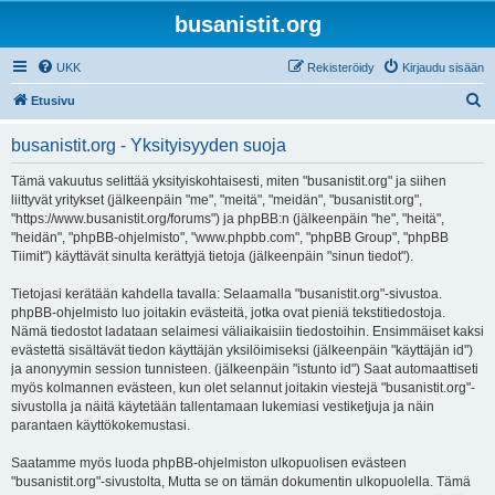
busanistit.org
UKK
Rekisteröidy
Kirjaudu sisään
E
Etusivu
t
busanistit.org - Yksityisyyden suoja
s
i
Tämä vakuutus selittää yksityiskohtaisesti, miten "busanistit.org" ja siihen
liittyvät yritykset (jälkeenpäin "me", "meitä", "meidän", "busanistit.org",
"https://www.busanistit.org/forums") ja phpBB:n (jälkeenpäin "he", "heitä",
"heidän", "phpBB-ohjelmisto", "www.phpbb.com", "phpBB Group", "phpBB
Tiimit") käyttävät sinulta kerättyjä tietoja (jälkeenpäin "sinun tiedot").
Tietojasi kerätään kahdella tavalla: Selaamalla "busanistit.org"-sivustoa.
phpBB-ohjelmisto luo joitakin evästeitä, jotka ovat pieniä tekstitiedostoja.
Nämä tiedostot ladataan selaimesi väliaikaisiin tiedostoihin. Ensimmäiset kaksi
evästettä sisältävät tiedon käyttäjän yksilöimiseksi (jälkeenpäin "käyttäjän id")
ja anonyymin session tunnisteen. (jälkeenpäin "istunto id") Saat automaattiseti
myös kolmannen evästeen, kun olet selannut joitakin viestejä "busanistit.org"-
sivustolla ja näitä käytetään tallentamaan lukemiasi vestiketjuja ja näin
parantaen käyttökokemustasi.
Saatamme myös luoda phpBB-ohjelmiston ulkopuolisen evästeen
"busanistit.org"-sivustolta, Mutta se on tämän dokumentin ulkopuolella. Tämä