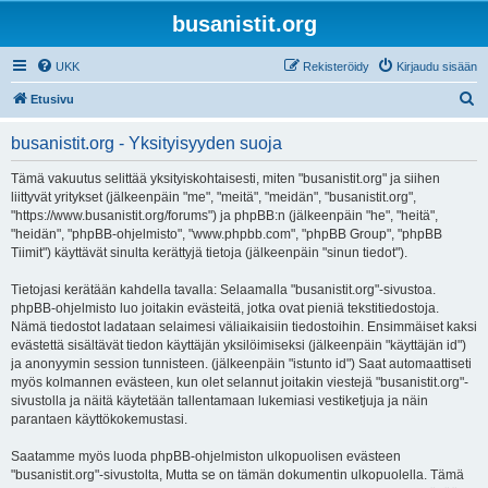
busanistit.org
UKK
Rekisteröidy
Kirjaudu sisään
E
Etusivu
t
busanistit.org - Yksityisyyden suoja
s
i
Tämä vakuutus selittää yksityiskohtaisesti, miten "busanistit.org" ja siihen
liittyvät yritykset (jälkeenpäin "me", "meitä", "meidän", "busanistit.org",
"https://www.busanistit.org/forums") ja phpBB:n (jälkeenpäin "he", "heitä",
"heidän", "phpBB-ohjelmisto", "www.phpbb.com", "phpBB Group", "phpBB
Tiimit") käyttävät sinulta kerättyjä tietoja (jälkeenpäin "sinun tiedot").
Tietojasi kerätään kahdella tavalla: Selaamalla "busanistit.org"-sivustoa.
phpBB-ohjelmisto luo joitakin evästeitä, jotka ovat pieniä tekstitiedostoja.
Nämä tiedostot ladataan selaimesi väliaikaisiin tiedostoihin. Ensimmäiset kaksi
evästettä sisältävät tiedon käyttäjän yksilöimiseksi (jälkeenpäin "käyttäjän id")
ja anonyymin session tunnisteen. (jälkeenpäin "istunto id") Saat automaattiseti
myös kolmannen evästeen, kun olet selannut joitakin viestejä "busanistit.org"-
sivustolla ja näitä käytetään tallentamaan lukemiasi vestiketjuja ja näin
parantaen käyttökokemustasi.
Saatamme myös luoda phpBB-ohjelmiston ulkopuolisen evästeen
"busanistit.org"-sivustolta, Mutta se on tämän dokumentin ulkopuolella. Tämä