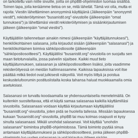
on tarkoitettu vain niille sivuille, joilla on phpBB-ohjelmiston luomaa sisältöä.
Toinen tapa, jolla keräämme tietoa on se, mitä lähetät. Tämä voi olla, mutta ei
rajoita: Viestin lähettäminen anonyyminä käyttäjänä (Jälkeenpäin "anonyymit
viestit"), rekisteröityminen "busanistit.org"-sivustolle (jälkeenpäin "omat
tunnuksesi") ja lähettämäsi viestit rekisteröitymisen ja sisäänkirjautumisen
jälkeen (jälkeenpäin "omat viestisi").
Käyttäjätiliin tallennetaan ainakin nimesi (jälkeenpäin "käyttäjätunnuksesi"),
henkilökohtainen salasana, jolla kirjaudut sisään (jälkeenpäin "salasanasi") ja
henkilökohtainen toimiva sähköpostiosoite (jälkeenpäin
"sähköpostiosoitteesi"). Käyttäjätilisi "busanistit.org"-sivustolla on suojattu sen
maan tietoturvalailla, jossa palvelin sijaitsee. Kaikki muut tieto
käyttäjätunnuksen, salasanan ja sähköpostiosoitteen lisäksi, joita vaadimme
rekisteröityessä on meidän hallinnassamme. Kaikissa tapauksissa voit itse
päättää mitkä tiedot ovat julkisesti näkyvillä. Voit myös liittyä ja poistua
keskustelufoorumin postituslistalta koska tahansa haluat muokkaamalla omia
asetuksiasi.
Salasanasi on turvattu koodaamalla se yhdensuuntaisella menetelmällä. On
kuitenkin suositeltavaa, että et käytä samaa salasanaa kaikilla käyttämilläsi
sivustoilla. Salasanaasi voidaan käyttää kirjautumaan käyttäjätiliisi
"busanistit.org"-sivustolla, joten pidä se huolella tallessa. Missään tapauksessa
kukaan "busanistit.org"-sivustolta, phpBB tai muu kolmas osapuoli ei kysy
sinulta salasanaasi. Mikäli unohdat salasanasi. Voit käyttää "unohdin
salasanani" toimintoa phpBB-ohjelmistossa. Tämä toiminto pyytää sinua
antamaan käyttäjätunnuksesi ja sähköpostiosoitteesi, jonka jälkeen phpBB-
ohjelmisto luo uuden salasanan ja voit kirjautua jälleen sisään.