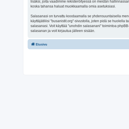
lisäksi, joita vaadimme rekisteröityessä on meidän hallinnassamme
koska tahansa haluat muokkaamalla omia asetuksiasi.
Salasanasi on turvattu koodaamalla se yhdensuuntaisella menete
käyttäjätiliisi "busanistit.org"-sivustolla, joten pidä se huole
salasanasi. Voit käyttää "unohdin salasanani" toimintoa phpBB
salasanan ja voit kirjautua jälleen sisään.
Etusivu