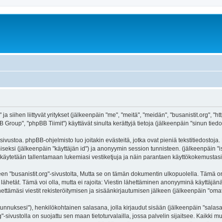
 ja siihen liittyvät yritykset (jälkeenpäin "me", "meitä", "meidän", "busanistit.org", "
roup", "phpBB Tiimit") käyttävät sinulta kerättyjä tietoja (jälkeenpäin "sinun tiedot
sivustoa. phpBB-ohjelmisto luo joitakin evästeitä, jotka ovat pieniä tekstitiedostoja.
miseksi (jälkeenpäin "käyttäjän id") ja anonyymin session tunnisteen. (jälkeenpäin 
itä käytetään tallentamaan lukemiasi vestiketjuja ja näin parantaen käyttökokemustasi
usanistit.org"-sivustolta, Mutta se on tämän dokumentin ulkopuolella. Tämä on tark
lähetät. Tämä voi olla, mutta ei rajoita: Viestin lähettäminen anonyyminä käyttäjänä
hettämäsi viestit rekisteröitymisen ja sisäänkirjautumisen jälkeen (jälkeenpäin "omat 
jätunnuksesi"), henkilökohtainen salasana, jolla kirjaudut sisään (jälkeenpäin "sala
org"-sivustolla on suojattu sen maan tietoturvalailla, jossa palvelin sijaitsee. Kaikki