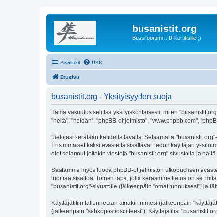
busanistit.org
Bussifoorumi :: D-kortillisille ;)
Pikalinkit
UKK
Etusivu
busanistit.org - Yksityisyyden suoja
Tämä vakuutus selittää yksityiskohtaisesti, miten "busanistit.org"
"heitä", "heidän", "phpBB-ohjelmisto", "www.phpbb.com", "phpBB G
Tietojasi kerätään kahdella tavalla: Selaamalla "busanistit.org"-
Ensimmäiset kaksi evästettä sisältävät tiedon käyttäjän yksilöi
olet selannut joitakin viestejä "busanistit.org"-sivustolla ja nä
Saatamme myös luoda phpBB-ohjelmiston ulkopuolisen evästeen "b
luomaa sisältöä. Toinen tapa, jolla keräämme tietoa on se, mitä 
"busanistit.org"-sivustolle (jälkeenpäin "omat tunnuksesi") ja lä
Käyttäjätiliin tallennetaan ainakin nimesi (jälkeenpäin "käyttä
(jälkeenpäin "sähköpostiosoitteesi"). Käyttäjätilisi "busanistit.