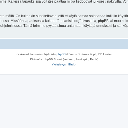
. Kaikissa tapauksissa voit itse päättää mitkä tiedot ovat julkisesti näkyvillä. Voit
lmällä. On kuitenkin suositeltavaa, että et käytä samaa salasanaa kaikilla käyttäm
lla tallessa. Missään tapauksessa kukaan "busanistit.org"-sivustolta, phpBB tai muu k
-ohjelmistossa. Tämä toiminto pyytää sinua antamaan käyttäjätunnuksesi ja sähköp
Keskustelufoorumin ohjelmisto
phpBB
® Forum Software © phpBB Limited
Käännös: phpBB Suomi (lurttinen, harritapio, Pettis)
Yksityisyys
|
Ehdot