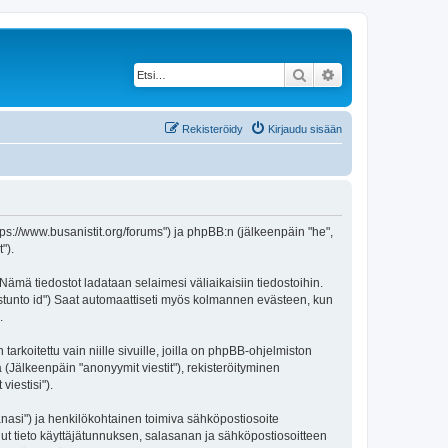
Etsi
Tarkennettu haku
Rekisteröidy
Kirjaudu sisään
https://www.busanistit.org/forums") ja phpBB:n (jälkeenpäin "he",
").
 Nämä tiedostot ladataan selaimesi väliaikaisiin tiedostoihin.
"istunto id") Saat automaattiseti myös kolmannen evästeen, kun
.
oitettu vain niille sivuille, joilla on phpBB-ohjelmiston
 (Jälkeenpäin "anonyymit viestit"), rekisteröityminen
viestisi").
sanasi") ja henkilökohtainen toimiva sähköpostiosoite
 muut tieto käyttäjätunnuksen, salasanan ja sähköpostiosoitteen