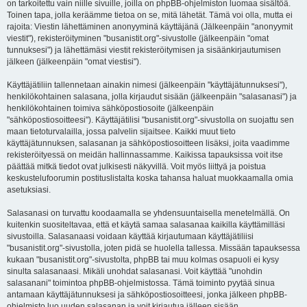
on tarkoitettu vain niille sivuille, joilla on phpBB-ohjelmiston luomaa sisältöä.
Toinen tapa, jolla keräämme tietoa on se, mitä lähetät. Tämä voi olla, mutta ei
rajoita: Viestin lähettäminen anonyyminä käyttäjänä (Jälkeenpäin "anonyymit
viestit"), rekisteröityminen "busanistit.org"-sivustolle (jälkeenpäin "omat
tunnuksesi") ja lähettämäsi viestit rekisteröitymisen ja sisäänkirjautumisen
jälkeen (jälkeenpäin "omat viestisi").
Käyttäjätiliin tallennetaan ainakin nimesi (jälkeenpäin "käyttäjätunnuksesi"),
henkilökohtainen salasana, jolla kirjaudut sisään (jälkeenpäin "salasanasi") ja
henkilökohtainen toimiva sähköpostiosoite (jälkeenpäin
"sähköpostiosoitteesi"). Käyttäjätilisi "busanistit.org"-sivustolla on suojattu sen
maan tietoturvalailla, jossa palvelin sijaitsee. Kaikki muut tieto
käyttäjätunnuksen, salasanan ja sähköpostiosoitteen lisäksi, joita vaadimme
rekisteröityessä on meidän hallinnassamme. Kaikissa tapauksissa voit itse
päättää mitkä tiedot ovat julkisesti näkyvillä. Voit myös liittyä ja poistua
keskustelufoorumin postituslistalta koska tahansa haluat muokkaamalla omia
asetuksiasi.
Salasanasi on turvattu koodaamalla se yhdensuuntaisella menetelmällä. On
kuitenkin suositeltavaa, että et käytä samaa salasanaa kaikilla käyttämilläsi
sivustoilla. Salasanaasi voidaan käyttää kirjautumaan käyttäjätiliisi
"busanistit.org"-sivustolla, joten pidä se huolella tallessa. Missään tapauksessa
kukaan "busanistit.org"-sivustolta, phpBB tai muu kolmas osapuoli ei kysy
sinulta salasanaasi. Mikäli unohdat salasanasi. Voit käyttää "unohdin
salasanani" toimintoa phpBB-ohjelmistossa. Tämä toiminto pyytää sinua
antamaan käyttäjätunnuksesi ja sähköpostiosoitteesi, jonka jälkeen phpBB-
ohjelmisto luo uuden salasanan ja voit kirjautua jälleen sisään.