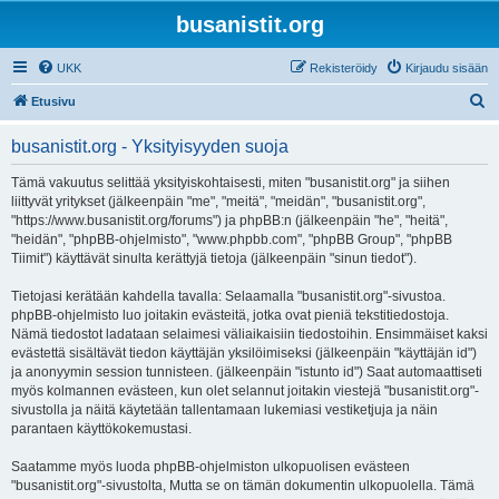
busanistit.org
UKK
Rekisteröidy
Kirjaudu sisään
E
Etusivu
t
busanistit.org - Yksityisyyden suoja
s
i
Tämä vakuutus selittää yksityiskohtaisesti, miten "busanistit.org" ja siihen
liittyvät yritykset (jälkeenpäin "me", "meitä", "meidän", "busanistit.org",
"https://www.busanistit.org/forums") ja phpBB:n (jälkeenpäin "he", "heitä",
"heidän", "phpBB-ohjelmisto", "www.phpbb.com", "phpBB Group", "phpBB
Tiimit") käyttävät sinulta kerättyjä tietoja (jälkeenpäin "sinun tiedot").
Tietojasi kerätään kahdella tavalla: Selaamalla "busanistit.org"-sivustoa.
phpBB-ohjelmisto luo joitakin evästeitä, jotka ovat pieniä tekstitiedostoja.
Nämä tiedostot ladataan selaimesi väliaikaisiin tiedostoihin. Ensimmäiset kaksi
evästettä sisältävät tiedon käyttäjän yksilöimiseksi (jälkeenpäin "käyttäjän id")
ja anonyymin session tunnisteen. (jälkeenpäin "istunto id") Saat automaattiseti
myös kolmannen evästeen, kun olet selannut joitakin viestejä "busanistit.org"-
sivustolla ja näitä käytetään tallentamaan lukemiasi vestiketjuja ja näin
parantaen käyttökokemustasi.
Saatamme myös luoda phpBB-ohjelmiston ulkopuolisen evästeen
"busanistit.org"-sivustolta, Mutta se on tämän dokumentin ulkopuolella. Tämä