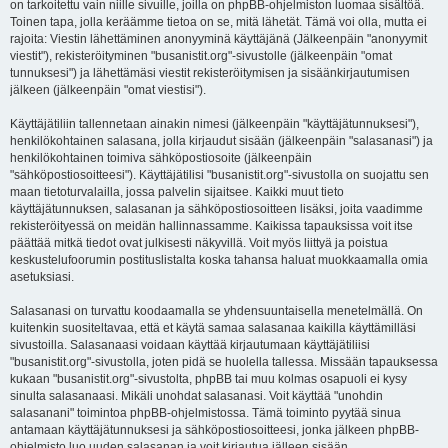
on tarkoitettu vain niille sivuille, joilla on phpBB-ohjelmiston luomaa sisältöä.
Toinen tapa, jolla keräämme tietoa on se, mitä lähetät. Tämä voi olla, mutta ei
rajoita: Viestin lähettäminen anonyyminä käyttäjänä (Jälkeenpäin "anonyymit
viestit"), rekisteröityminen "busanistit.org"-sivustolle (jälkeenpäin "omat
tunnuksesi") ja lähettämäsi viestit rekisteröitymisen ja sisäänkirjautumisen
jälkeen (jälkeenpäin "omat viestisi").
Käyttäjätiliin tallennetaan ainakin nimesi (jälkeenpäin "käyttäjätunnuksesi"),
henkilökohtainen salasana, jolla kirjaudut sisään (jälkeenpäin "salasanasi") ja
henkilökohtainen toimiva sähköpostiosoite (jälkeenpäin
"sähköpostiosoitteesi"). Käyttäjätilisi "busanistit.org"-sivustolla on suojattu sen
maan tietoturvalailla, jossa palvelin sijaitsee. Kaikki muut tieto
käyttäjätunnuksen, salasanan ja sähköpostiosoitteen lisäksi, joita vaadimme
rekisteröityessä on meidän hallinnassamme. Kaikissa tapauksissa voit itse
päättää mitkä tiedot ovat julkisesti näkyvillä. Voit myös liittyä ja poistua
keskustelufoorumin postituslistalta koska tahansa haluat muokkaamalla omia
asetuksiasi.
Salasanasi on turvattu koodaamalla se yhdensuuntaisella menetelmällä. On
kuitenkin suositeltavaa, että et käytä samaa salasanaa kaikilla käyttämilläsi
sivustoilla. Salasanaasi voidaan käyttää kirjautumaan käyttäjätiliisi
"busanistit.org"-sivustolla, joten pidä se huolella tallessa. Missään tapauksessa
kukaan "busanistit.org"-sivustolta, phpBB tai muu kolmas osapuoli ei kysy
sinulta salasanaasi. Mikäli unohdat salasanasi. Voit käyttää "unohdin
salasanani" toimintoa phpBB-ohjelmistossa. Tämä toiminto pyytää sinua
antamaan käyttäjätunnuksesi ja sähköpostiosoitteesi, jonka jälkeen phpBB-
ohjelmisto luo uuden salasanan ja voit kirjautua jälleen sisään.