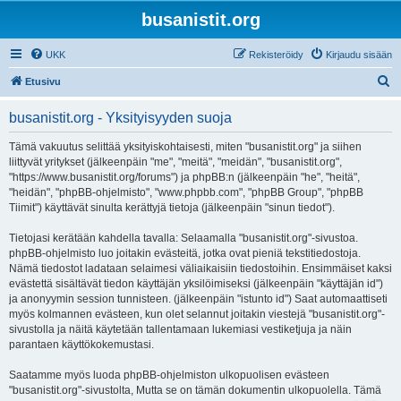
busanistit.org
UKK
Rekisteröidy
Kirjaudu sisään
E
Etusivu
t
busanistit.org - Yksityisyyden suoja
s
i
Tämä vakuutus selittää yksityiskohtaisesti, miten "busanistit.org" ja siihen
liittyvät yritykset (jälkeenpäin "me", "meitä", "meidän", "busanistit.org",
"https://www.busanistit.org/forums") ja phpBB:n (jälkeenpäin "he", "heitä",
"heidän", "phpBB-ohjelmisto", "www.phpbb.com", "phpBB Group", "phpBB
Tiimit") käyttävät sinulta kerättyjä tietoja (jälkeenpäin "sinun tiedot").
Tietojasi kerätään kahdella tavalla: Selaamalla "busanistit.org"-sivustoa.
phpBB-ohjelmisto luo joitakin evästeitä, jotka ovat pieniä tekstitiedostoja.
Nämä tiedostot ladataan selaimesi väliaikaisiin tiedostoihin. Ensimmäiset kaksi
evästettä sisältävät tiedon käyttäjän yksilöimiseksi (jälkeenpäin "käyttäjän id")
ja anonyymin session tunnisteen. (jälkeenpäin "istunto id") Saat automaattiseti
myös kolmannen evästeen, kun olet selannut joitakin viestejä "busanistit.org"-
sivustolla ja näitä käytetään tallentamaan lukemiasi vestiketjuja ja näin
parantaen käyttökokemustasi.
Saatamme myös luoda phpBB-ohjelmiston ulkopuolisen evästeen
"busanistit.org"-sivustolta, Mutta se on tämän dokumentin ulkopuolella. Tämä