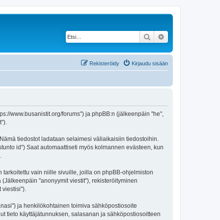
Etsi
Tarkennettu haku
Rekisteröidy
Kirjaudu sisään
https://www.busanistit.org/forums") ja phpBB:n (jälkeenpäin "he",
").
 Nämä tiedostot ladataan selaimesi väliaikaisiin tiedostoihin.
"istunto id") Saat automaattiseti myös kolmannen evästeen, kun
.
oitettu vain niille sivuille, joilla on phpBB-ohjelmiston
 (Jälkeenpäin "anonyymit viestit"), rekisteröityminen
viestisi").
sanasi") ja henkilökohtainen toimiva sähköpostiosoite
 muut tieto käyttäjätunnuksen, salasanan ja sähköpostiosoitteen