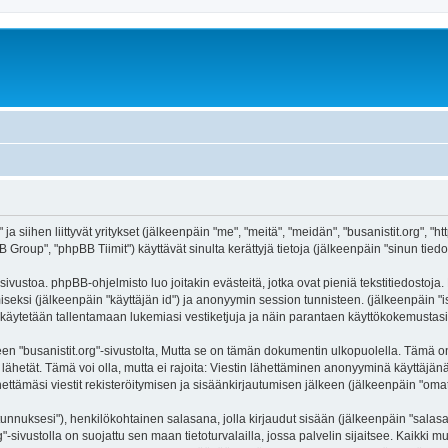
 ja siihen liittyvät yritykset (jälkeenpäin "me", "meitä", "meidän", "busanistit.org", "
roup", "phpBB Tiimit") käyttävät sinulta kerättyjä tietoja (jälkeenpäin "sinun tiedot
sivustoa. phpBB-ohjelmisto luo joitakin evästeitä, jotka ovat pieniä tekstitiedostoja.
miseksi (jälkeenpäin "käyttäjän id") ja anonyymin session tunnisteen. (jälkeenpäin 
itä käytetään tallentamaan lukemiasi vestiketjuja ja näin parantaen käyttökokemustasi
usanistit.org"-sivustolta, Mutta se on tämän dokumentin ulkopuolella. Tämä on tark
lähetät. Tämä voi olla, mutta ei rajoita: Viestin lähettäminen anonyyminä käyttäjänä
hettämäsi viestit rekisteröitymisen ja sisäänkirjautumisen jälkeen (jälkeenpäin "omat 
jätunnuksesi"), henkilökohtainen salasana, jolla kirjaudut sisään (jälkeenpäin "sala
org"-sivustolla on suojattu sen maan tietoturvalailla, jossa palvelin sijaitsee. Kaikki