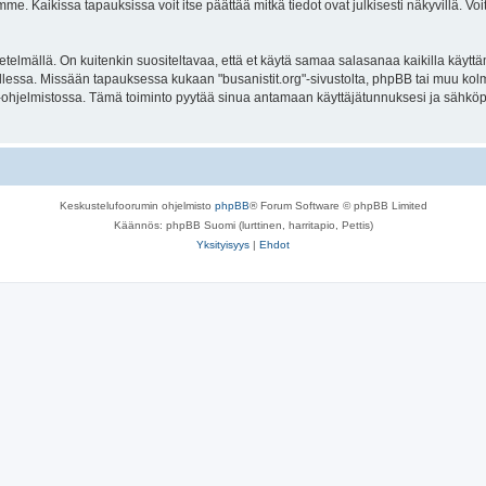
. Kaikissa tapauksissa voit itse päättää mitkä tiedot ovat julkisesti näkyvillä. Voit
lmällä. On kuitenkin suositeltavaa, että et käytä samaa salasanaa kaikilla käyttäm
lla tallessa. Missään tapauksessa kukaan "busanistit.org"-sivustolta, phpBB tai muu k
-ohjelmistossa. Tämä toiminto pyytää sinua antamaan käyttäjätunnuksesi ja sähköp
Keskustelufoorumin ohjelmisto
phpBB
® Forum Software © phpBB Limited
Käännös: phpBB Suomi (lurttinen, harritapio, Pettis)
Yksityisyys
|
Ehdot