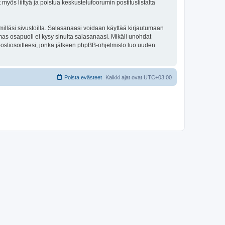
 myös liittyä ja poistua keskustelufoorumin postituslistalta
illäsi sivustoilla. Salasanaasi voidaan käyttää kirjautumaan
olmas osapuoli ei kysy sinulta salasanaasi. Mikäli unohdat
ostiosoitteesi, jonka jälkeen phpBB-ohjelmisto luo uuden
Poista evästeet
Kaikki ajat ovat
UTC+03:00