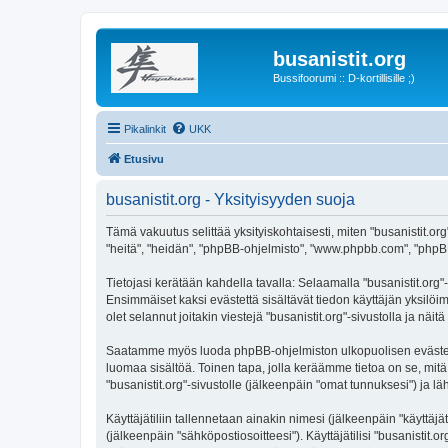
busanistit.org
Bussifoorumi :: D-kortillisille ;)
Pikalinkit
UKK
Etusivu
busanistit.org - Yksityisyyden suoja
Tämä vakuutus selittää yksityiskohtaisesti, miten "busanistit.org"
"heitä", "heidän", "phpBB-ohjelmisto", "www.phpbb.com", "phpBB G
Tietojasi kerätään kahdella tavalla: Selaamalla "busanistit.org"-
Ensimmäiset kaksi evästettä sisältävät tiedon käyttäjän yksilöi
olet selannut joitakin viestejä "busanistit.org"-sivustolla ja nä
Saatamme myös luoda phpBB-ohjelmiston ulkopuolisen evästeen "b
luomaa sisältöä. Toinen tapa, jolla keräämme tietoa on se, mitä 
"busanistit.org"-sivustolle (jälkeenpäin "omat tunnuksesi") ja lä
Käyttäjätiliin tallennetaan ainakin nimesi (jälkeenpäin "käyttä
(jälkeenpäin "sähköpostiosoitteesi"). Käyttäjätilisi "busanistit.