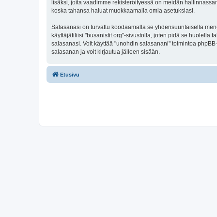
lisäksi, joita vaadimme rekisteröityessä on meidän hallinnassamme
koska tahansa haluat muokkaamalla omia asetuksiasi.
Salasanasi on turvattu koodaamalla se yhdensuuntaisella menete
käyttäjätiliisi "busanistit.org"-sivustolla, joten pidä se huole
salasanasi. Voit käyttää "unohdin salasanani" toimintoa phpBB
salasanan ja voit kirjautua jälleen sisään.
Etusivu