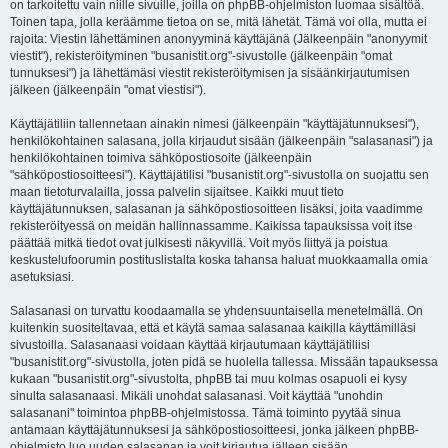
on tarkoitettu vain niille sivuille, joilla on phpBB-ohjelmiston luomaa sisältöä.
Toinen tapa, jolla keräämme tietoa on se, mitä lähetät. Tämä voi olla, mutta ei
rajoita: Viestin lähettäminen anonyyminä käyttäjänä (Jälkeenpäin "anonyymit
viestit"), rekisteröityminen "busanistit.org"-sivustolle (jälkeenpäin "omat
tunnuksesi") ja lähettämäsi viestit rekisteröitymisen ja sisäänkirjautumisen
jälkeen (jälkeenpäin "omat viestisi").
Käyttäjätiliin tallennetaan ainakin nimesi (jälkeenpäin "käyttäjätunnuksesi"),
henkilökohtainen salasana, jolla kirjaudut sisään (jälkeenpäin "salasanasi") ja
henkilökohtainen toimiva sähköpostiosoite (jälkeenpäin
"sähköpostiosoitteesi"). Käyttäjätilisi "busanistit.org"-sivustolla on suojattu sen
maan tietoturvalailla, jossa palvelin sijaitsee. Kaikki muut tieto
käyttäjätunnuksen, salasanan ja sähköpostiosoitteen lisäksi, joita vaadimme
rekisteröityessä on meidän hallinnassamme. Kaikissa tapauksissa voit itse
päättää mitkä tiedot ovat julkisesti näkyvillä. Voit myös liittyä ja poistua
keskustelufoorumin postituslistalta koska tahansa haluat muokkaamalla omia
asetuksiasi.
Salasanasi on turvattu koodaamalla se yhdensuuntaisella menetelmällä. On
kuitenkin suositeltavaa, että et käytä samaa salasanaa kaikilla käyttämilläsi
sivustoilla. Salasanaasi voidaan käyttää kirjautumaan käyttäjätiliisi
"busanistit.org"-sivustolla, joten pidä se huolella tallessa. Missään tapauksessa
kukaan "busanistit.org"-sivustolta, phpBB tai muu kolmas osapuoli ei kysy
sinulta salasanaasi. Mikäli unohdat salasanasi. Voit käyttää "unohdin
salasanani" toimintoa phpBB-ohjelmistossa. Tämä toiminto pyytää sinua
antamaan käyttäjätunnuksesi ja sähköpostiosoitteesi, jonka jälkeen phpBB-
ohjelmisto luo uuden salasanan ja voit kirjautua jälleen sisään.