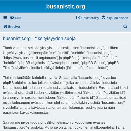
busanistit.org
UKK
Rekisteröidy
Kirjaudu sisään
E
Etusivu
t
busanistit.org - Yksityisyyden suoja
s
i
Tämä vakuutus selittää yksityiskohtaisesti, miten "busanistit.org" ja siihen
liittyvät yritykset (jälkeenpäin "me", "meitä", "meidän", "busanistit.org",
"https://www.busanistit.org/forums") ja phpBB:n (jälkeenpäin "he", "heitä",
"heidän", "phpBB-ohjelmisto", "www.phpbb.com", "phpBB Group", "phpBB
Tiimit") käyttävät sinulta kerättyjä tietoja (jälkeenpäin "sinun tiedot").
Tietojasi kerätään kahdella tavalla: Selaamalla "busanistit.org"-sivustoa.
phpBB-ohjelmisto luo joitakin evästeitä, jotka ovat pieniä tekstitiedostoja.
Nämä tiedostot ladataan selaimesi väliaikaisiin tiedostoihin. Ensimmäiset kaksi
evästettä sisältävät tiedon käyttäjän yksilöimiseksi (jälkeenpäin "käyttäjän id")
ja anonyymin session tunnisteen. (jälkeenpäin "istunto id") Saat automaattiseti
myös kolmannen evästeen, kun olet selannut joitakin viestejä "busanistit.org"-
sivustolla ja näitä käytetään tallentamaan lukemiasi vestiketjuja ja näin
parantaen käyttökokemustasi.
Saatamme myös luoda phpBB-ohjelmiston ulkopuolisen evästeen
"busanistit.org"-sivustolta, Mutta se on tämän dokumentin ulkopuolella. Tämä