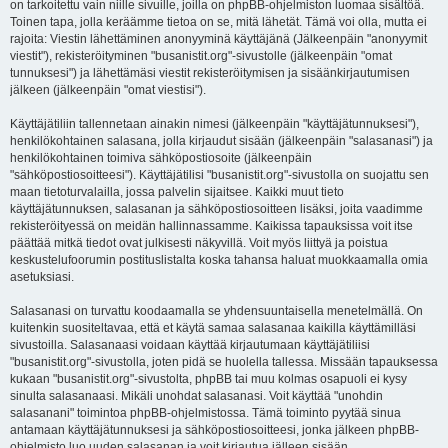
on tarkoitettu vain niille sivuille, joilla on phpBB-ohjelmiston luomaa sisältöä.
Toinen tapa, jolla keräämme tietoa on se, mitä lähetät. Tämä voi olla, mutta ei
rajoita: Viestin lähettäminen anonyyminä käyttäjänä (Jälkeenpäin "anonyymit
viestit"), rekisteröityminen "busanistit.org"-sivustolle (jälkeenpäin "omat
tunnuksesi") ja lähettämäsi viestit rekisteröitymisen ja sisäänkirjautumisen
jälkeen (jälkeenpäin "omat viestisi").
Käyttäjätiliin tallennetaan ainakin nimesi (jälkeenpäin "käyttäjätunnuksesi"),
henkilökohtainen salasana, jolla kirjaudut sisään (jälkeenpäin "salasanasi") ja
henkilökohtainen toimiva sähköpostiosoite (jälkeenpäin
"sähköpostiosoitteesi"). Käyttäjätilisi "busanistit.org"-sivustolla on suojattu sen
maan tietoturvalailla, jossa palvelin sijaitsee. Kaikki muut tieto
käyttäjätunnuksen, salasanan ja sähköpostiosoitteen lisäksi, joita vaadimme
rekisteröityessä on meidän hallinnassamme. Kaikissa tapauksissa voit itse
päättää mitkä tiedot ovat julkisesti näkyvillä. Voit myös liittyä ja poistua
keskustelufoorumin postituslistalta koska tahansa haluat muokkaamalla omia
asetuksiasi.
Salasanasi on turvattu koodaamalla se yhdensuuntaisella menetelmällä. On
kuitenkin suositeltavaa, että et käytä samaa salasanaa kaikilla käyttämilläsi
sivustoilla. Salasanaasi voidaan käyttää kirjautumaan käyttäjätiliisi
"busanistit.org"-sivustolla, joten pidä se huolella tallessa. Missään tapauksessa
kukaan "busanistit.org"-sivustolta, phpBB tai muu kolmas osapuoli ei kysy
sinulta salasanaasi. Mikäli unohdat salasanasi. Voit käyttää "unohdin
salasanani" toimintoa phpBB-ohjelmistossa. Tämä toiminto pyytää sinua
antamaan käyttäjätunnuksesi ja sähköpostiosoitteesi, jonka jälkeen phpBB-
ohjelmisto luo uuden salasanan ja voit kirjautua jälleen sisään.