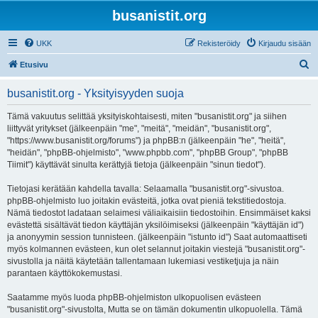
busanistit.org
UKK
Rekisteröidy
Kirjaudu sisään
E
Etusivu
t
busanistit.org - Yksityisyyden suoja
s
i
Tämä vakuutus selittää yksityiskohtaisesti, miten "busanistit.org" ja siihen
liittyvät yritykset (jälkeenpäin "me", "meitä", "meidän", "busanistit.org",
"https://www.busanistit.org/forums") ja phpBB:n (jälkeenpäin "he", "heitä",
"heidän", "phpBB-ohjelmisto", "www.phpbb.com", "phpBB Group", "phpBB
Tiimit") käyttävät sinulta kerättyjä tietoja (jälkeenpäin "sinun tiedot").
Tietojasi kerätään kahdella tavalla: Selaamalla "busanistit.org"-sivustoa.
phpBB-ohjelmisto luo joitakin evästeitä, jotka ovat pieniä tekstitiedostoja.
Nämä tiedostot ladataan selaimesi väliaikaisiin tiedostoihin. Ensimmäiset kaksi
evästettä sisältävät tiedon käyttäjän yksilöimiseksi (jälkeenpäin "käyttäjän id")
ja anonyymin session tunnisteen. (jälkeenpäin "istunto id") Saat automaattiseti
myös kolmannen evästeen, kun olet selannut joitakin viestejä "busanistit.org"-
sivustolla ja näitä käytetään tallentamaan lukemiasi vestiketjuja ja näin
parantaen käyttökokemustasi.
Saatamme myös luoda phpBB-ohjelmiston ulkopuolisen evästeen
"busanistit.org"-sivustolta, Mutta se on tämän dokumentin ulkopuolella. Tämä