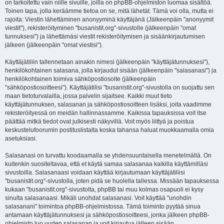
on tarkoitettu vain niille sivuille, joilla on phpBB-ohjelmiston luomaa sisältöä.
Toinen tapa, jolla keräämme tietoa on se, mitä lähetät. Tämä voi olla, mutta ei
rajoita: Viestin lähettäminen anonyyminä käyttäjänä (Jälkeenpäin "anonyymit
viestit"), rekisteröityminen "busanistit.org"-sivustolle (jälkeenpäin "omat
tunnuksesi") ja lähettämäsi viestit rekisteröitymisen ja sisäänkirjautumisen
jälkeen (jälkeenpäin "omat viestisi").
Käyttäjätiliin tallennetaan ainakin nimesi (jälkeenpäin "käyttäjätunnuksesi"),
henkilökohtainen salasana, jolla kirjaudut sisään (jälkeenpäin "salasanasi") ja
henkilökohtainen toimiva sähköpostiosoite (jälkeenpäin
"sähköpostiosoitteesi"). Käyttäjätilisi "busanistit.org"-sivustolla on suojattu sen
maan tietoturvalailla, jossa palvelin sijaitsee. Kaikki muut tieto
käyttäjätunnuksen, salasanan ja sähköpostiosoitteen lisäksi, joita vaadimme
rekisteröityessä on meidän hallinnassamme. Kaikissa tapauksissa voit itse
päättää mitkä tiedot ovat julkisesti näkyvillä. Voit myös liittyä ja poistua
keskustelufoorumin postituslistalta koska tahansa haluat muokkaamalla omia
asetuksiasi.
Salasanasi on turvattu koodaamalla se yhdensuuntaisella menetelmällä. On
kuitenkin suositeltavaa, että et käytä samaa salasanaa kaikilla käyttämilläsi
sivustoilla. Salasanaasi voidaan käyttää kirjautumaan käyttäjätiliisi
"busanistit.org"-sivustolla, joten pidä se huolella tallessa. Missään tapauksessa
kukaan "busanistit.org"-sivustolta, phpBB tai muu kolmas osapuoli ei kysy
sinulta salasanaasi. Mikäli unohdat salasanasi. Voit käyttää "unohdin
salasanani" toimintoa phpBB-ohjelmistossa. Tämä toiminto pyytää sinua
antamaan käyttäjätunnuksesi ja sähköpostiosoitteesi, jonka jälkeen phpBB-
ohjelmisto luo uuden salasanan ja voit kirjautua jälleen sisään.