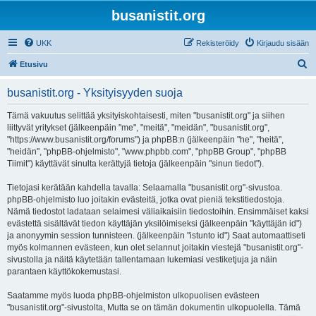
busanistit.org
UKK
Rekisteröidy
Kirjaudu sisään
E
Etusivu
t
busanistit.org - Yksityisyyden suoja
s
i
Tämä vakuutus selittää yksityiskohtaisesti, miten "busanistit.org" ja siihen
liittyvät yritykset (jälkeenpäin "me", "meitä", "meidän", "busanistit.org",
"https://www.busanistit.org/forums") ja phpBB:n (jälkeenpäin "he", "heitä",
"heidän", "phpBB-ohjelmisto", "www.phpbb.com", "phpBB Group", "phpBB
Tiimit") käyttävät sinulta kerättyjä tietoja (jälkeenpäin "sinun tiedot").
Tietojasi kerätään kahdella tavalla: Selaamalla "busanistit.org"-sivustoa.
phpBB-ohjelmisto luo joitakin evästeitä, jotka ovat pieniä tekstitiedostoja.
Nämä tiedostot ladataan selaimesi väliaikaisiin tiedostoihin. Ensimmäiset kaksi
evästettä sisältävät tiedon käyttäjän yksilöimiseksi (jälkeenpäin "käyttäjän id")
ja anonyymin session tunnisteen. (jälkeenpäin "istunto id") Saat automaattiseti
myös kolmannen evästeen, kun olet selannut joitakin viestejä "busanistit.org"-
sivustolla ja näitä käytetään tallentamaan lukemiasi vestiketjuja ja näin
parantaen käyttökokemustasi.
Saatamme myös luoda phpBB-ohjelmiston ulkopuolisen evästeen
"busanistit.org"-sivustolta, Mutta se on tämän dokumentin ulkopuolella. Tämä