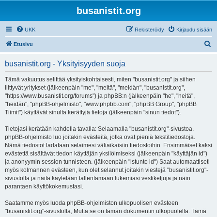
busanistit.org
UKK
Rekisteröidy
Kirjaudu sisään
E
Etusivu
t
busanistit.org - Yksityisyyden suoja
s
i
Tämä vakuutus selittää yksityiskohtaisesti, miten "busanistit.org" ja siihen
liittyvät yritykset (jälkeenpäin "me", "meitä", "meidän", "busanistit.org",
"https://www.busanistit.org/forums") ja phpBB:n (jälkeenpäin "he", "heitä",
"heidän", "phpBB-ohjelmisto", "www.phpbb.com", "phpBB Group", "phpBB
Tiimit") käyttävät sinulta kerättyjä tietoja (jälkeenpäin "sinun tiedot").
Tietojasi kerätään kahdella tavalla: Selaamalla "busanistit.org"-sivustoa.
phpBB-ohjelmisto luo joitakin evästeitä, jotka ovat pieniä tekstitiedostoja.
Nämä tiedostot ladataan selaimesi väliaikaisiin tiedostoihin. Ensimmäiset kaksi
evästettä sisältävät tiedon käyttäjän yksilöimiseksi (jälkeenpäin "käyttäjän id")
ja anonyymin session tunnisteen. (jälkeenpäin "istunto id") Saat automaattiseti
myös kolmannen evästeen, kun olet selannut joitakin viestejä "busanistit.org"-
sivustolla ja näitä käytetään tallentamaan lukemiasi vestiketjuja ja näin
parantaen käyttökokemustasi.
Saatamme myös luoda phpBB-ohjelmiston ulkopuolisen evästeen
"busanistit.org"-sivustolta, Mutta se on tämän dokumentin ulkopuolella. Tämä