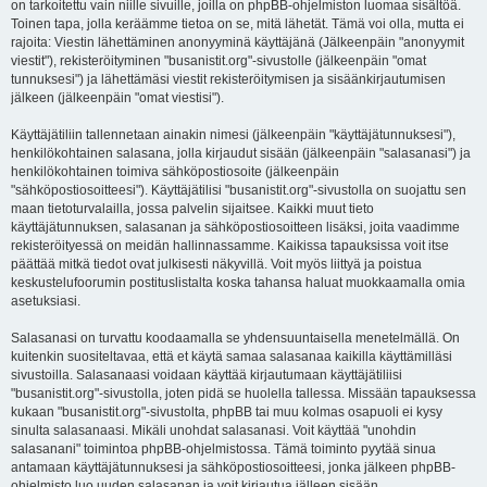
on tarkoitettu vain niille sivuille, joilla on phpBB-ohjelmiston luomaa sisältöä.
Toinen tapa, jolla keräämme tietoa on se, mitä lähetät. Tämä voi olla, mutta ei
rajoita: Viestin lähettäminen anonyyminä käyttäjänä (Jälkeenpäin "anonyymit
viestit"), rekisteröityminen "busanistit.org"-sivustolle (jälkeenpäin "omat
tunnuksesi") ja lähettämäsi viestit rekisteröitymisen ja sisäänkirjautumisen
jälkeen (jälkeenpäin "omat viestisi").
Käyttäjätiliin tallennetaan ainakin nimesi (jälkeenpäin "käyttäjätunnuksesi"),
henkilökohtainen salasana, jolla kirjaudut sisään (jälkeenpäin "salasanasi") ja
henkilökohtainen toimiva sähköpostiosoite (jälkeenpäin
"sähköpostiosoitteesi"). Käyttäjätilisi "busanistit.org"-sivustolla on suojattu sen
maan tietoturvalailla, jossa palvelin sijaitsee. Kaikki muut tieto
käyttäjätunnuksen, salasanan ja sähköpostiosoitteen lisäksi, joita vaadimme
rekisteröityessä on meidän hallinnassamme. Kaikissa tapauksissa voit itse
päättää mitkä tiedot ovat julkisesti näkyvillä. Voit myös liittyä ja poistua
keskustelufoorumin postituslistalta koska tahansa haluat muokkaamalla omia
asetuksiasi.
Salasanasi on turvattu koodaamalla se yhdensuuntaisella menetelmällä. On
kuitenkin suositeltavaa, että et käytä samaa salasanaa kaikilla käyttämilläsi
sivustoilla. Salasanaasi voidaan käyttää kirjautumaan käyttäjätiliisi
"busanistit.org"-sivustolla, joten pidä se huolella tallessa. Missään tapauksessa
kukaan "busanistit.org"-sivustolta, phpBB tai muu kolmas osapuoli ei kysy
sinulta salasanaasi. Mikäli unohdat salasanasi. Voit käyttää "unohdin
salasanani" toimintoa phpBB-ohjelmistossa. Tämä toiminto pyytää sinua
antamaan käyttäjätunnuksesi ja sähköpostiosoitteesi, jonka jälkeen phpBB-
ohjelmisto luo uuden salasanan ja voit kirjautua jälleen sisään.