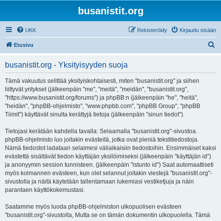
busanistit.org
UKK
Rekisteröidy
Kirjaudu sisään
E
Etusivu
t
busanistit.org - Yksityisyyden suoja
s
i
Tämä vakuutus selittää yksityiskohtaisesti, miten "busanistit.org" ja siihen
liittyvät yritykset (jälkeenpäin "me", "meitä", "meidän", "busanistit.org",
"https://www.busanistit.org/forums") ja phpBB:n (jälkeenpäin "he", "heitä",
"heidän", "phpBB-ohjelmisto", "www.phpbb.com", "phpBB Group", "phpBB
Tiimit") käyttävät sinulta kerättyjä tietoja (jälkeenpäin "sinun tiedot").
Tietojasi kerätään kahdella tavalla: Selaamalla "busanistit.org"-sivustoa.
phpBB-ohjelmisto luo joitakin evästeitä, jotka ovat pieniä tekstitiedostoja.
Nämä tiedostot ladataan selaimesi väliaikaisiin tiedostoihin. Ensimmäiset kaksi
evästettä sisältävät tiedon käyttäjän yksilöimiseksi (jälkeenpäin "käyttäjän id")
ja anonyymin session tunnisteen. (jälkeenpäin "istunto id") Saat automaattiseti
myös kolmannen evästeen, kun olet selannut joitakin viestejä "busanistit.org"-
sivustolla ja näitä käytetään tallentamaan lukemiasi vestiketjuja ja näin
parantaen käyttökokemustasi.
Saatamme myös luoda phpBB-ohjelmiston ulkopuolisen evästeen
"busanistit.org"-sivustolta, Mutta se on tämän dokumentin ulkopuolella. Tämä