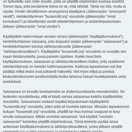
on tarkoitettu vain niille sivuille, joilla on phpBB-ohjelmiston luomaa sisältöä.
Toinen tapa, jolla keräämme tietoa on se, mitä lähetät. Tämä voi olla, mutta ei
rajoita: Viestin lähettäminen anonyyminä käyttäjänä (Jälkeenpäin "anonyymit
viestit"), rekisteröityminen "busanistit.org"-sivustolle (jälkeenpäin "omat
tunnuksesi") ja lähettämäsi viestit rekisteröitymisen ja sisäänkirjautumisen
jälkeen (jälkeenpäin "omat viestisi").
Käyttäjätiliin tallennetaan ainakin nimesi (jälkeenpäin "käyttäjätunnuksesi"),
henkilökohtainen salasana, jolla kirjaudut sisään (jälkeenpäin "salasanasi") ja
henkilökohtainen toimiva sähköpostiosoite (jälkeenpäin
"sähköpostiosoitteesi"). Käyttäjätilisi "busanistit.org"-sivustolla on suojattu sen
maan tietoturvalailla, jossa palvelin sijaitsee. Kaikki muut tieto
käyttäjätunnuksen, salasanan ja sähköpostiosoitteen lisäksi, joita vaadimme
rekisteröityessä on meidän hallinnassamme. Kaikissa tapauksissa voit itse
päättää mitkä tiedot ovat julkisesti näkyvillä. Voit myös liittyä ja poistua
keskustelufoorumin postituslistalta koska tahansa haluat muokkaamalla omia
asetuksiasi.
Salasanasi on turvattu koodaamalla se yhdensuuntaisella menetelmällä. On
kuitenkin suositeltavaa, että et käytä samaa salasanaa kaikilla käyttämilläsi
sivustoilla. Salasanaasi voidaan käyttää kirjautumaan käyttäjätiliisi
"busanistit.org"-sivustolla, joten pidä se huolella tallessa. Missään tapauksessa
kukaan "busanistit.org"-sivustolta, phpBB tai muu kolmas osapuoli ei kysy
sinulta salasanaasi. Mikäli unohdat salasanasi. Voit käyttää "unohdin
salasanani" toimintoa phpBB-ohjelmistossa. Tämä toiminto pyytää sinua
antamaan käyttäjätunnuksesi ja sähköpostiosoitteesi, jonka jälkeen phpBB-
ohjelmisto luo uuden salasanan ja voit kirjautua jälleen sisään.