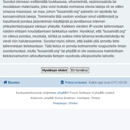
Suostut olemaan esittämättä loukkaavaa, vihamielistä, epämoraalista tai
muutakaan materiaalia, joka voisi loukata voimassa olevia lakeja oli se sitten
omassa maassasi, se maa, johon "busanistit.org"-palvelin on sijoitettu tai
kansainvälisiä lakeja. Toimimalla tätä vastoin voidaan sinut välittömästi ja
lopullisesti poistaa järjestelmän käyttäjistä ja tarvittaessa internet-
yhteydentarjoajaasi otetaan yhteyttä. Kaikkien viestien IP-osoite tallennetaan
näiden ehtojen noudattamisen tarkkailua varten. Hyväksyt, että "busanistit.org"
on oikeus poistaa, muokata, siirtää ja sulkea mikä tahansa keskusteluketju tai
viesti niin halutessamme. Suostut myös siihen, että kaikki yllä annettu tieto
tallennetaan tietokantaan. Tätä tietoa ei anneta kolmannelle osapuolelle ilman
suostumustasi, mutta "busanistit.org" tai phpBB ei ole vastuussa mahdollisen
tietoturvamurron aiheuttamasta tietojen vuodosta ulkopuolisille tahoille.
Etusivu
Poista evästeet
Kaikki ajat ovat
UTC+03:00
Keskustelufoorumin ohjelmisto
phpBB
® Forum Software © phpBB Limited
Käännös: phpBB Suomi (lurttinen, harritapio, Pettis)
Yksityisyys
|
Ehdot