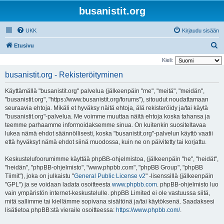
busanistit.org
UKK
Kirjaudu sisään
E
Etusivu
t
Kieli:
s
busanistit.org - Rekisteröityminen
i
Käyttämällä "busanistit.org" palvelua (jälkeenpäin "me", "meitä", "meidän",
"busanistit.org", "https://www.busanistit.org/forums"), sitoudut noudattamaan
seuraavia ehtoja. Mikäli et hyväksy näitä ehtoja, älä rekisteröidy ja/tai käytä
"busanistit.org"-palvelua. Me voimme muuttaa näitä ehtoja koska tahansa ja
teemme parhaamme informoidaksemme sinua. On kuitenkin suositeltavaa
lukea nämä ehdot säännöllisesti, koska "busanistit.org"-palvelun käyttö vaatii
että hyväksyt nämä ehdot siinä muodossa, kuin ne on päivitetty tai korjattu.
Keskustelufoorumimme käyttää phpBB-ohjelmistoa, (jälkeenpäin "he", "heidät",
"heidän", "phpBB-ohjelmisto", "www.phpbb.com", "phpBB Group", "phpBB
Tiimit"), joka on julkaistu "
General Public License v2
" -lisenssillä (jälkeenpäin
"GPL") ja se voidaan ladata osoitteesta
www.phpbb.com
. phpBB-ohjelmisto luo
vain ympäristön internet-keskustelulle. phpBB Limited ei ole vastuussa siitä,
mitä sallimme tai kiellämme sopivana sisältönä ja/tai käytöksenä. Saadaksesi
lisätietoa phpBB:stä vieraile osoitteessa:
https://www.phpbb.com/
.