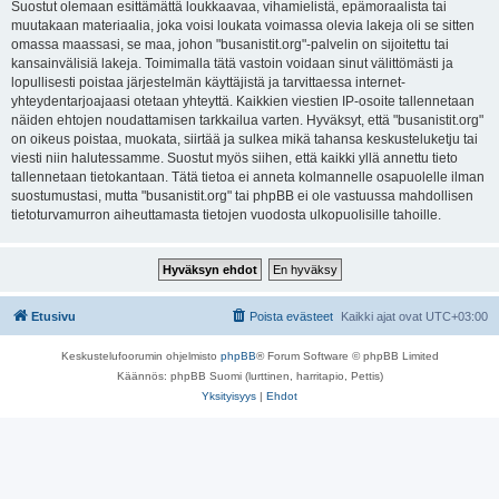
Suostut olemaan esittämättä loukkaavaa, vihamielistä, epämoraalista tai
muutakaan materiaalia, joka voisi loukata voimassa olevia lakeja oli se sitten
omassa maassasi, se maa, johon "busanistit.org"-palvelin on sijoitettu tai
kansainvälisiä lakeja. Toimimalla tätä vastoin voidaan sinut välittömästi ja
lopullisesti poistaa järjestelmän käyttäjistä ja tarvittaessa internet-
yhteydentarjoajaasi otetaan yhteyttä. Kaikkien viestien IP-osoite tallennetaan
näiden ehtojen noudattamisen tarkkailua varten. Hyväksyt, että "busanistit.org"
on oikeus poistaa, muokata, siirtää ja sulkea mikä tahansa keskusteluketju tai
viesti niin halutessamme. Suostut myös siihen, että kaikki yllä annettu tieto
tallennetaan tietokantaan. Tätä tietoa ei anneta kolmannelle osapuolelle ilman
suostumustasi, mutta "busanistit.org" tai phpBB ei ole vastuussa mahdollisen
tietoturvamurron aiheuttamasta tietojen vuodosta ulkopuolisille tahoille.
Etusivu
Poista evästeet
Kaikki ajat ovat
UTC+03:00
Keskustelufoorumin ohjelmisto
phpBB
® Forum Software © phpBB Limited
Käännös: phpBB Suomi (lurttinen, harritapio, Pettis)
Yksityisyys
|
Ehdot