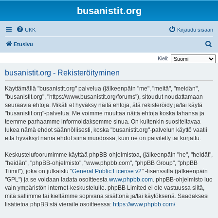
busanistit.org
UKK
Kirjaudu sisään
E
Etusivu
t
Kieli:
s
busanistit.org - Rekisteröityminen
i
Käyttämällä "busanistit.org" palvelua (jälkeenpäin "me", "meitä", "meidän",
"busanistit.org", "https://www.busanistit.org/forums"), sitoudut noudattamaan
seuraavia ehtoja. Mikäli et hyväksy näitä ehtoja, älä rekisteröidy ja/tai käytä
"busanistit.org"-palvelua. Me voimme muuttaa näitä ehtoja koska tahansa ja
teemme parhaamme informoidaksemme sinua. On kuitenkin suositeltavaa
lukea nämä ehdot säännöllisesti, koska "busanistit.org"-palvelun käyttö vaatii
että hyväksyt nämä ehdot siinä muodossa, kuin ne on päivitetty tai korjattu.
Keskustelufoorumimme käyttää phpBB-ohjelmistoa, (jälkeenpäin "he", "heidät",
"heidän", "phpBB-ohjelmisto", "www.phpbb.com", "phpBB Group", "phpBB
Tiimit"), joka on julkaistu "
General Public License v2
" -lisenssillä (jälkeenpäin
"GPL") ja se voidaan ladata osoitteesta
www.phpbb.com
. phpBB-ohjelmisto luo
vain ympäristön internet-keskustelulle. phpBB Limited ei ole vastuussa siitä,
mitä sallimme tai kiellämme sopivana sisältönä ja/tai käytöksenä. Saadaksesi
lisätietoa phpBB:stä vieraile osoitteessa:
https://www.phpbb.com/
.