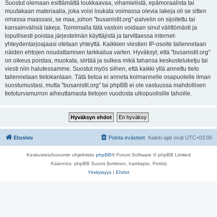
Suostut olemaan esittämättä loukkaavaa, vihamielistä, epämoraalista tai
muutakaan materiaalia, joka voisi loukata voimassa olevia lakeja oli se sitten
omassa maassasi, se maa, johon "busanistit.org"-palvelin on sijoitettu tai
kansainvälisiä lakeja. Toimimalla tätä vastoin voidaan sinut välittömästi ja
lopullisesti poistaa järjestelmän käyttäjistä ja tarvittaessa internet-
yhteydentarjoajaasi otetaan yhteyttä. Kaikkien viestien IP-osoite tallennetaan
näiden ehtojen noudattamisen tarkkailua varten. Hyväksyt, että "busanistit.org"
on oikeus poistaa, muokata, siirtää ja sulkea mikä tahansa keskusteluketju tai
viesti niin halutessamme. Suostut myös siihen, että kaikki yllä annettu tieto
tallennetaan tietokantaan. Tätä tietoa ei anneta kolmannelle osapuolelle ilman
suostumustasi, mutta "busanistit.org" tai phpBB ei ole vastuussa mahdollisen
tietoturvamurron aiheuttamasta tietojen vuodosta ulkopuolisille tahoille.
Etusivu
Poista evästeet
Kaikki ajat ovat
UTC+03:00
Keskustelufoorumin ohjelmisto
phpBB
® Forum Software © phpBB Limited
Käännös: phpBB Suomi (lurttinen, harritapio, Pettis)
Yksityisyys
|
Ehdot