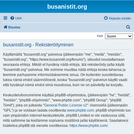
busanistit.org
UKK
Kirjaudu sisään
E
Etusivu
t
Kieli:
s
busanistit.org - Rekisteröityminen
i
Käyttämällä "busanistit.org" palvelua (jälkeenpäin "me", "meitä", "meidän",
"busanistit.org", "https://www.busanistit.org/forums"), sitoudut noudattamaan
seuraavia ehtoja. Mikäli et hyväksy näitä ehtoja, älä rekisteröidy ja/tai käytä
"busanistit.org"-palvelua. Me voimme muuttaa näitä ehtoja koska tahansa ja
teemme parhaamme informoidaksemme sinua. On kuitenkin suositeltavaa
lukea nämä ehdot säännöllisesti, koska "busanistit.org"-palvelun käyttö vaatii
että hyväksyt nämä ehdot siinä muodossa, kuin ne on päivitetty tai korjattu.
Keskustelufoorumimme käyttää phpBB-ohjelmistoa, (jälkeenpäin "he", "heidät",
"heidän", "phpBB-ohjelmisto", "www.phpbb.com", "phpBB Group", "phpBB
Tiimit"), joka on julkaistu "
General Public License v2
" -lisenssillä (jälkeenpäin
"GPL") ja se voidaan ladata osoitteesta
www.phpbb.com
. phpBB-ohjelmisto luo
vain ympäristön internet-keskustelulle. phpBB Limited ei ole vastuussa siitä,
mitä sallimme tai kiellämme sopivana sisältönä ja/tai käytöksenä. Saadaksesi
lisätietoa phpBB:stä vieraile osoitteessa:
https://www.phpbb.com/
.