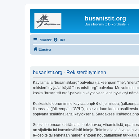
busanistit.org
Bussifoorumi :: D-kortillisille ;)
Pikalinkit
UKK
Etusivu
busanistit.org - Rekisteröityminen
Käyttämällä "busanistit.org" palvelua (jälkeenpäin "me", "meitä"
rekisteröidy ja/tai käytä "busanistit.org"-palvelua. Me voimm
koska "busanistit.org"-palvelun käyttö vaatii että hyväksyt nämä 
Keskustelufoorumimme käyttää phpBB-ohjelmistoa, (jälkeenpäin 
lisenssillä (jälkeenpäin "GPL") ja se voidaan ladata osoitteesta
sopivana sisältönä ja/tai käytöksenä. Saadaksesi lisätietoa php
Suostut olemaan esittämättä loukkaavaa, vihamielistä, epämoraa
on sijoitettu tai kansainvälisiä lakeja. Toimimalla tätä vastoin v
IP-osoite tallennetaan näiden ehtojen noudattamisen tarkkailua 