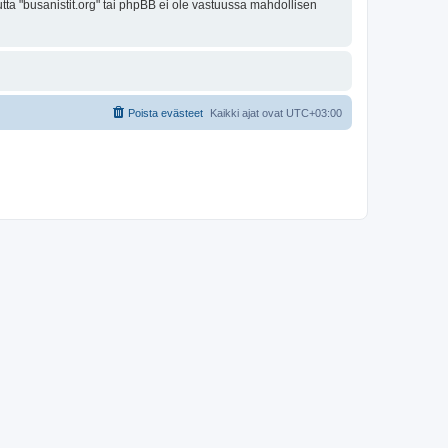
utta "busanistit.org" tai phpBB ei ole vastuussa mahdollisen
Poista evästeet
Kaikki ajat ovat
UTC+03:00