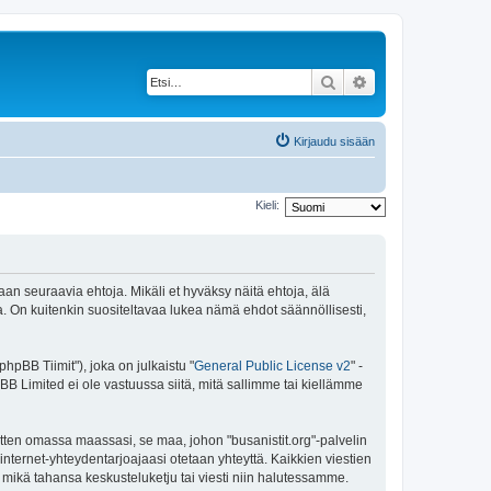
Etsi
Tarkennettu haku
Kirjaudu sisään
Kieli:
maan seuraavia ehtoja. Mikäli et hyväksy näitä ehtoja, älä
 On kuitenkin suositeltavaa lukea nämä ehdot säännöllisesti,
pBB Tiimit"), joka on julkaistu "
General Public License v2
" -
BB Limited ei ole vastuussa siitä, mitä sallimme tai kiellämme
itten omassa maassasi, se maa, johon "busanistit.org"-palvelin
sa internet-yhteydentarjoajaasi otetaan yhteyttä. Kaikkien viestien
a mikä tahansa keskusteluketju tai viesti niin halutessamme.