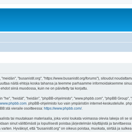
, "meidän", "busanistit.org", "https://www.busanistit.org/forums"), sitoudut noudatta
e muuttaa näitä ehtoja koska tahansa ja teemme parhaamme informoidaksemme sinua.
ehdot siinä muodossa, kuin ne on päivitetty tai korjattu.
"he", "heidät", "heidän", "phpBB-ohjelmisto", "www.phpbb.com", "phpBB Group", "ph
www.phpbb.com
. phpBB-ohjelmisto luo vain ympäristön internet-keskustelulle. php
BB:stä vieraile osoitteessa:
https://www.phpbb.com/
.
lista tai muutakaan materiaalia, joka voisi loukata voimassa olevia lakeja oli se s
oidaan sinut välittömästi ja lopullisesti poistaa järjestelmän käyttäjistä ja tarvittaes
varten. Hyväksyt, että "busanistit.org" on oikeus poistaa, muokata, siirtää ja sulke