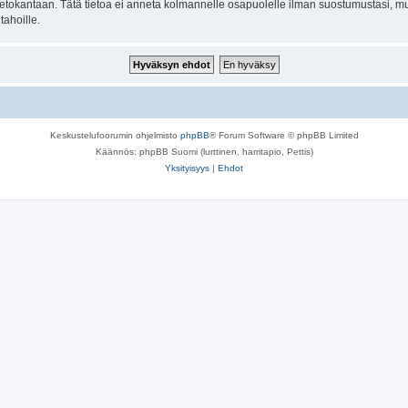
n tietokantaan. Tätä tietoa ei anneta kolmannelle osapuolelle ilman suostumustasi, m
tahoille.
Keskustelufoorumin ohjelmisto
phpBB
® Forum Software © phpBB Limited
Käännös: phpBB Suomi (lurttinen, harritapio, Pettis)
Yksityisyys
|
Ehdot