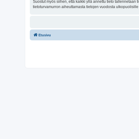
Suostut myös siihen, että kaikki yllä annettu tieto tallennetaa
tietoturvamurron aiheuttamasta tietojen vuodosta ulkopuolisille 
Etusivu