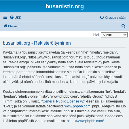
busanistit.org
UKK
Kirjaudu sisään
E
Etusivu
t
Kieli:
s
busanistit.org - Rekisteröityminen
i
Käyttämällä "busanistit.org" palvelua (jälkeenpäin "me", "meitä", "meidän",
"busanistit.org", "https://www.busanistit.org/forums"), sitoudut noudattamaan
seuraavia ehtoja. Mikäli et hyväksy näitä ehtoja, älä rekisteröidy ja/tai käytä
"busanistit.org"-palvelua. Me voimme muuttaa näitä ehtoja koska tahansa ja
teemme parhaamme informoidaksemme sinua. On kuitenkin suositeltavaa
lukea nämä ehdot säännöllisesti, koska "busanistit.org"-palvelun käyttö vaatii
että hyväksyt nämä ehdot siinä muodossa, kuin ne on päivitetty tai korjattu.
Keskustelufoorumimme käyttää phpBB-ohjelmistoa, (jälkeenpäin "he", "heidät",
"heidän", "phpBB-ohjelmisto", "www.phpbb.com", "phpBB Group", "phpBB
Tiimit"), joka on julkaistu "
General Public License v2
" -lisenssillä (jälkeenpäin
"GPL") ja se voidaan ladata osoitteesta
www.phpbb.com
. phpBB-ohjelmisto luo
vain ympäristön internet-keskustelulle. phpBB Limited ei ole vastuussa siitä,
mitä sallimme tai kiellämme sopivana sisältönä ja/tai käytöksenä. Saadaksesi
lisätietoa phpBB:stä vieraile osoitteessa:
https://www.phpbb.com/
.