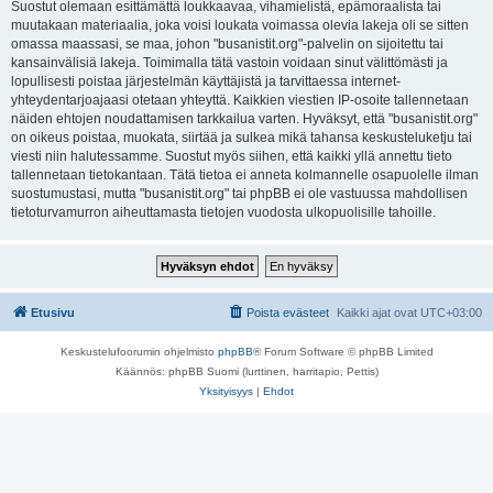
Suostut olemaan esittämättä loukkaavaa, vihamielistä, epämoraalista tai
muutakaan materiaalia, joka voisi loukata voimassa olevia lakeja oli se sitten
omassa maassasi, se maa, johon "busanistit.org"-palvelin on sijoitettu tai
kansainvälisiä lakeja. Toimimalla tätä vastoin voidaan sinut välittömästi ja
lopullisesti poistaa järjestelmän käyttäjistä ja tarvittaessa internet-
yhteydentarjoajaasi otetaan yhteyttä. Kaikkien viestien IP-osoite tallennetaan
näiden ehtojen noudattamisen tarkkailua varten. Hyväksyt, että "busanistit.org"
on oikeus poistaa, muokata, siirtää ja sulkea mikä tahansa keskusteluketju tai
viesti niin halutessamme. Suostut myös siihen, että kaikki yllä annettu tieto
tallennetaan tietokantaan. Tätä tietoa ei anneta kolmannelle osapuolelle ilman
suostumustasi, mutta "busanistit.org" tai phpBB ei ole vastuussa mahdollisen
tietoturvamurron aiheuttamasta tietojen vuodosta ulkopuolisille tahoille.
Etusivu
Poista evästeet
Kaikki ajat ovat
UTC+03:00
Keskustelufoorumin ohjelmisto
phpBB
® Forum Software © phpBB Limited
Käännös: phpBB Suomi (lurttinen, harritapio, Pettis)
Yksityisyys
|
Ehdot