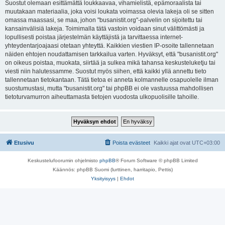
Suostut olemaan esittämättä loukkaavaa, vihamielistä, epämoraalista tai
muutakaan materiaalia, joka voisi loukata voimassa olevia lakeja oli se sitten
omassa maassasi, se maa, johon "busanistit.org"-palvelin on sijoitettu tai
kansainvälisiä lakeja. Toimimalla tätä vastoin voidaan sinut välittömästi ja
lopullisesti poistaa järjestelmän käyttäjistä ja tarvittaessa internet-
yhteydentarjoajaasi otetaan yhteyttä. Kaikkien viestien IP-osoite tallennetaan
näiden ehtojen noudattamisen tarkkailua varten. Hyväksyt, että "busanistit.org"
on oikeus poistaa, muokata, siirtää ja sulkea mikä tahansa keskusteluketju tai
viesti niin halutessamme. Suostut myös siihen, että kaikki yllä annettu tieto
tallennetaan tietokantaan. Tätä tietoa ei anneta kolmannelle osapuolelle ilman
suostumustasi, mutta "busanistit.org" tai phpBB ei ole vastuussa mahdollisen
tietoturvamurron aiheuttamasta tietojen vuodosta ulkopuolisille tahoille.
Etusivu
Poista evästeet
Kaikki ajat ovat
UTC+03:00
Keskustelufoorumin ohjelmisto
phpBB
® Forum Software © phpBB Limited
Käännös: phpBB Suomi (lurttinen, harritapio, Pettis)
Yksityisyys
|
Ehdot