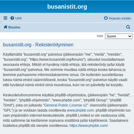
busanistit.org
UKK
Kirjaudu sisään
E
Etusivu
t
Kieli:
s
busanistit.org - Rekisteröityminen
i
Käyttämällä "busanistit.org" palvelua (jälkeenpäin "me", "meitä", "meidän",
"busanistit.org", "https://www.busanistit.org/forums"), sitoudut noudattamaan
seuraavia ehtoja. Mikäli et hyväksy näitä ehtoja, älä rekisteröidy ja/tai käytä
"busanistit.org"-palvelua. Me voimme muuttaa näitä ehtoja koska tahansa ja
teemme parhaamme informoidaksemme sinua. On kuitenkin suositeltavaa
lukea nämä ehdot säännöllisesti, koska "busanistit.org"-palvelun käyttö vaatii
että hyväksyt nämä ehdot siinä muodossa, kuin ne on päivitetty tai korjattu.
Keskustelufoorumimme käyttää phpBB-ohjelmistoa, (jälkeenpäin "he", "heidät",
"heidän", "phpBB-ohjelmisto", "www.phpbb.com", "phpBB Group", "phpBB
Tiimit"), joka on julkaistu "
General Public License v2
" -lisenssillä (jälkeenpäin
"GPL") ja se voidaan ladata osoitteesta
www.phpbb.com
. phpBB-ohjelmisto luo
vain ympäristön internet-keskustelulle. phpBB Limited ei ole vastuussa siitä,
mitä sallimme tai kiellämme sopivana sisältönä ja/tai käytöksenä. Saadaksesi
lisätietoa phpBB:stä vieraile osoitteessa:
https://www.phpbb.com/
.