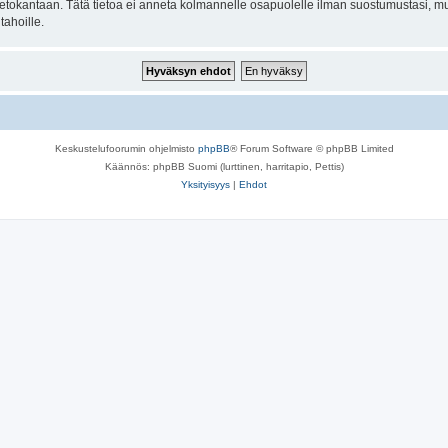
n tietokantaan. Tätä tietoa ei anneta kolmannelle osapuolelle ilman suostumustasi, m
tahoille.
Keskustelufoorumin ohjelmisto
phpBB
® Forum Software © phpBB Limited
Käännös: phpBB Suomi (lurttinen, harritapio, Pettis)
Yksityisyys
|
Ehdot