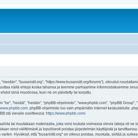
, "meidän", "busanistit.org", "https://www.busanistit.org/forums"), sitoudut noudatta
e muuttaa näitä ehtoja koska tahansa ja teemme parhaamme informoidaksemme sinua.
ehdot siinä muodossa, kuin ne on päivitetty tai korjattu.
"he", "heidät", "heidän", "phpBB-ohjelmisto", "www.phpbb.com", "phpBB Group", "ph
www.phpbb.com
. phpBB-ohjelmisto luo vain ympäristön internet-keskustelulle. php
BB:stä vieraile osoitteessa:
https://www.phpbb.com/
.
lista tai muutakaan materiaalia, joka voisi loukata voimassa olevia lakeja oli se s
oidaan sinut välittömästi ja lopullisesti poistaa järjestelmän käyttäjistä ja tarvittaes
varten. Hyväksyt, että "busanistit.org" on oikeus poistaa, muokata, siirtää ja sulke