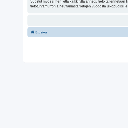
Suostut myös siihen, että kaikki yllä annettu tieto tallennetaa
tietoturvamurron aiheuttamasta tietojen vuodosta ulkopuolisille 
Etusivu