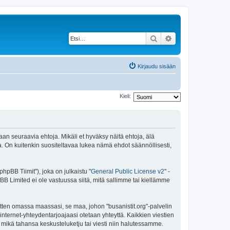
Etsi
Tarkennettu haku
Kirjaudu sisään
Kieli:
maan seuraavia ehtoja. Mikäli et hyväksy näitä ehtoja, älä
 On kuitenkin suositeltavaa lukea nämä ehdot säännöllisesti,
pBB Tiimit"), joka on julkaistu "
General Public License v2
" -
BB Limited ei ole vastuussa siitä, mitä sallimme tai kiellämme
itten omassa maassasi, se maa, johon "busanistit.org"-palvelin
sa internet-yhteydentarjoajaasi otetaan yhteyttä. Kaikkien viestien
a mikä tahansa keskusteluketju tai viesti niin halutessamme.