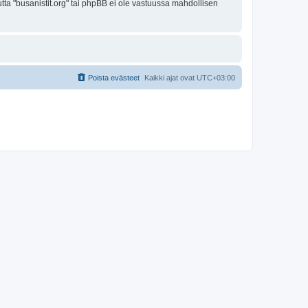
utta "busanistit.org" tai phpBB ei ole vastuussa mahdollisen
Poista evästeet
Kaikki ajat ovat
UTC+03:00