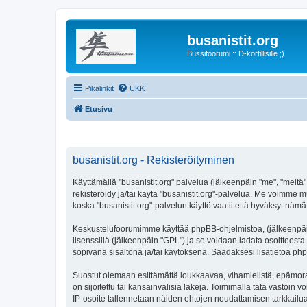
busanistit.org
Bussifoorumi :: D-kortillisille ;)
Pikalinkit
UKK
Etusivu
busanistit.org - Rekisteröityminen
Käyttämällä "busanistit.org" palvelua (jälkeenpäin "me", "meitä"
rekisteröidy ja/tai käytä "busanistit.org"-palvelua. Me voimm
koska "busanistit.org"-palvelun käyttö vaatii että hyväksyt nämä 
Keskustelufoorumimme käyttää phpBB-ohjelmistoa, (jälkeenpäin 
lisenssillä (jälkeenpäin "GPL") ja se voidaan ladata osoitteesta
sopivana sisältönä ja/tai käytöksenä. Saadaksesi lisätietoa php
Suostut olemaan esittämättä loukkaavaa, vihamielistä, epämoraa
on sijoitettu tai kansainvälisiä lakeja. Toimimalla tätä vastoin v
IP-osoite tallennetaan näiden ehtojen noudattamisen tarkkailua 