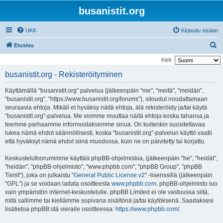
busanistit.org
UKK
Kirjaudu sisään
E
Etusivu
t
Kieli:
s
busanistit.org - Rekisteröityminen
i
Käyttämällä "busanistit.org" palvelua (jälkeenpäin "me", "meitä", "meidän",
"busanistit.org", "https://www.busanistit.org/forums"), sitoudut noudattamaan
seuraavia ehtoja. Mikäli et hyväksy näitä ehtoja, älä rekisteröidy ja/tai käytä
"busanistit.org"-palvelua. Me voimme muuttaa näitä ehtoja koska tahansa ja
teemme parhaamme informoidaksemme sinua. On kuitenkin suositeltavaa
lukea nämä ehdot säännöllisesti, koska "busanistit.org"-palvelun käyttö vaatii
että hyväksyt nämä ehdot siinä muodossa, kuin ne on päivitetty tai korjattu.
Keskustelufoorumimme käyttää phpBB-ohjelmistoa, (jälkeenpäin "he", "heidät",
"heidän", "phpBB-ohjelmisto", "www.phpbb.com", "phpBB Group", "phpBB
Tiimit"), joka on julkaistu "
General Public License v2
" -lisenssillä (jälkeenpäin
"GPL") ja se voidaan ladata osoitteesta
www.phpbb.com
. phpBB-ohjelmisto luo
vain ympäristön internet-keskustelulle. phpBB Limited ei ole vastuussa siitä,
mitä sallimme tai kiellämme sopivana sisältönä ja/tai käytöksenä. Saadaksesi
lisätietoa phpBB:stä vieraile osoitteessa:
https://www.phpbb.com/
.