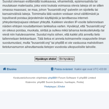
Suostut olemaan esittämättä loukkaavaa, vihamielistä, epämoraalista tai
muutakaan materiaalia, joka voisi loukata voimassa olevia lakeja oli se sitten
omassa maassasi, se maa, johon "busanistit.org"-palvelin on sijoitettu tai
kansainvälisiä lakeja. Toimimalla tätä vastoin voidaan sinut välittömästi ja
lopullisesti poistaa järjestelmän käyttäjistä ja tarvittaessa internet-
yhteydentarjoajaasi otetaan yhteyttä. Kaikkien viestien IP-osoite tallennetaan
näiden ehtojen noudattamisen tarkkailua varten. Hyväksyt, että "busanistit.org"
on oikeus poistaa, muokata, siirtää ja sulkea mikä tahansa keskusteluketju tai
viesti niin halutessamme. Suostut myös siihen, että kaikki yllä annettu tieto
tallennetaan tietokantaan. Tätä tietoa ei anneta kolmannelle osapuolelle ilman
suostumustasi, mutta "busanistit.org" tai phpBB ei ole vastuussa mahdollisen
tietoturvamurron aiheuttamasta tietojen vuodosta ulkopuolisille tahoille.
Etusivu
Poista evästeet
Kaikki ajat ovat
UTC+03:00
Keskustelufoorumin ohjelmisto
phpBB
® Forum Software © phpBB Limited
Käännös: phpBB Suomi (lurttinen, harritapio, Pettis)
Yksityisyys
|
Ehdot