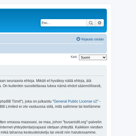
Etsi
Tarkennettu haku
Kirjaudu sisään
Kieli:
maan seuraavia ehtoja. Mikäli et hyväksy näitä ehtoja, älä
 On kuitenkin suositeltavaa lukea nämä ehdot säännöllisesti,
pBB Tiimit"), joka on julkaistu "
General Public License v2
" -
BB Limited ei ole vastuussa siitä, mitä sallimme tai kiellämme
itten omassa maassasi, se maa, johon "busanistit.org"-palvelin
sa internet-yhteydentarjoajaasi otetaan yhteyttä. Kaikkien viestien
a mikä tahansa keskusteluketju tai viesti niin halutessamme.