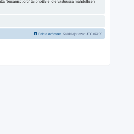
utta "busanistit.org" tai phpBB ei ole vastuussa mahdollisen
Poista evästeet
Kaikki ajat ovat
UTC+03:00