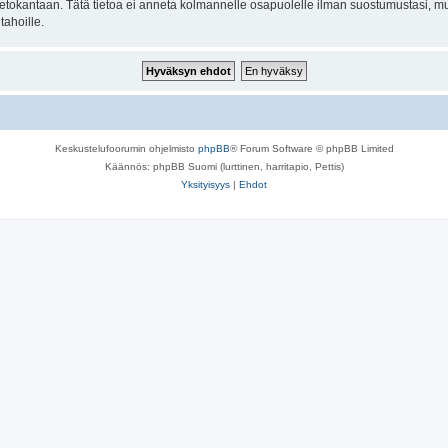
n tietokantaan. Tätä tietoa ei anneta kolmannelle osapuolelle ilman suostumustasi, m
tahoille.
Keskustelufoorumin ohjelmisto
phpBB
® Forum Software © phpBB Limited
Käännös: phpBB Suomi (lurttinen, harritapio, Pettis)
Yksityisyys
|
Ehdot