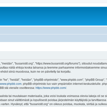
, "meidän", "busanistit.org", "https://www.busanistit.org/forums"), sitoudut noudatta
e muuttaa näitä ehtoja koska tahansa ja teemme parhaamme informoidaksemme sinua.
ehdot siinä muodossa, kuin ne on päivitetty tai korjattu.
"he", "heidät", "heidän", "phpBB-ohjelmisto", "www.phpbb.com", "phpBB Group", "ph
www.phpbb.com
. phpBB-ohjelmisto luo vain ympäristön internet-keskustelulle. php
BB:stä vieraile osoitteessa:
https://www.phpbb.com/
.
lista tai muutakaan materiaalia, joka voisi loukata voimassa olevia lakeja oli se s
oidaan sinut välittömästi ja lopullisesti poistaa järjestelmän käyttäjistä ja tarvittaes
varten. Hyväksyt, että "busanistit.org" on oikeus poistaa, muokata, siirtää ja sulke