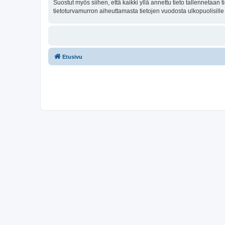
Suostut myös siihen, että kaikki yllä annettu tieto tallennetaa
tietoturvamurron aiheuttamasta tietojen vuodosta ulkopuolisille 
Etusivu