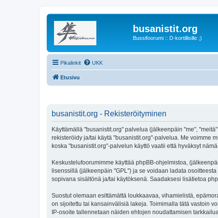
busanistit.org
Bussifoorumi :: D-kortillisille ;)
Pikalinkit
UKK
Etusivu
busanistit.org - Rekisteröityminen
Käyttämällä "busanistit.org" palvelua (jälkeenpäin "me", "meitä"
rekisteröidy ja/tai käytä "busanistit.org"-palvelua. Me voimm
koska "busanistit.org"-palvelun käyttö vaatii että hyväksyt nämä 
Keskustelufoorumimme käyttää phpBB-ohjelmistoa, (jälkeenpäin 
lisenssillä (jälkeenpäin "GPL") ja se voidaan ladata osoitteesta
sopivana sisältönä ja/tai käytöksenä. Saadaksesi lisätietoa php
Suostut olemaan esittämättä loukkaavaa, vihamielistä, epämoraa
on sijoitettu tai kansainvälisiä lakeja. Toimimalla tätä vastoin v
IP-osoite tallennetaan näiden ehtojen noudattamisen tarkkailua 