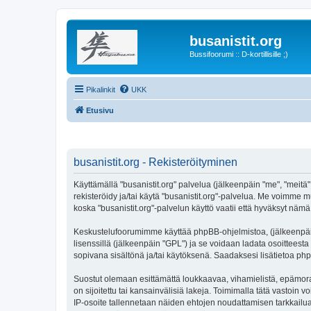
busanistit.org
Bussifoorumi :: D-kortillisille ;)
Pikalinkit
UKK
Etusivu
busanistit.org - Rekisteröityminen
Käyttämällä "busanistit.org" palvelua (jälkeenpäin "me", "meitä"
rekisteröidy ja/tai käytä "busanistit.org"-palvelua. Me voimm
koska "busanistit.org"-palvelun käyttö vaatii että hyväksyt nämä 
Keskustelufoorumimme käyttää phpBB-ohjelmistoa, (jälkeenpäin 
lisenssillä (jälkeenpäin "GPL") ja se voidaan ladata osoitteesta
sopivana sisältönä ja/tai käytöksenä. Saadaksesi lisätietoa php
Suostut olemaan esittämättä loukkaavaa, vihamielistä, epämoraa
on sijoitettu tai kansainvälisiä lakeja. Toimimalla tätä vastoin v
IP-osoite tallennetaan näiden ehtojen noudattamisen tarkkailua 