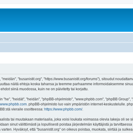
, "meidän", "busanistit.org", "https://www.busanistit.org/forums"), sitoudut noudatta
e muuttaa näitä ehtoja koska tahansa ja teemme parhaamme informoidaksemme sinua.
ehdot siinä muodossa, kuin ne on päivitetty tai korjattu.
"he", "heidät", "heidän", "phpBB-ohjelmisto", "www.phpbb.com", "phpBB Group", "ph
www.phpbb.com
. phpBB-ohjelmisto luo vain ympäristön internet-keskustelulle. php
BB:stä vieraile osoitteessa:
https://www.phpbb.com/
.
lista tai muutakaan materiaalia, joka voisi loukata voimassa olevia lakeja oli se s
oidaan sinut välittömästi ja lopullisesti poistaa järjestelmän käyttäjistä ja tarvittaes
varten. Hyväksyt, että "busanistit.org" on oikeus poistaa, muokata, siirtää ja sulke