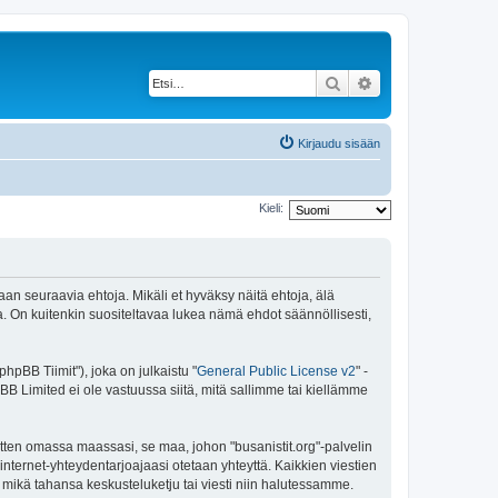
Etsi
Tarkennettu haku
Kirjaudu sisään
Kieli:
maan seuraavia ehtoja. Mikäli et hyväksy näitä ehtoja, älä
 On kuitenkin suositeltavaa lukea nämä ehdot säännöllisesti,
pBB Tiimit"), joka on julkaistu "
General Public License v2
" -
BB Limited ei ole vastuussa siitä, mitä sallimme tai kiellämme
itten omassa maassasi, se maa, johon "busanistit.org"-palvelin
sa internet-yhteydentarjoajaasi otetaan yhteyttä. Kaikkien viestien
a mikä tahansa keskusteluketju tai viesti niin halutessamme.