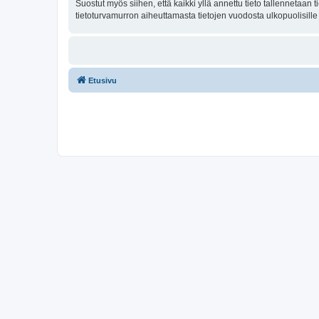
Suostut myös siihen, että kaikki yllä annettu tieto tallennetaa
tietoturvamurron aiheuttamasta tietojen vuodosta ulkopuolisille 
Etusivu