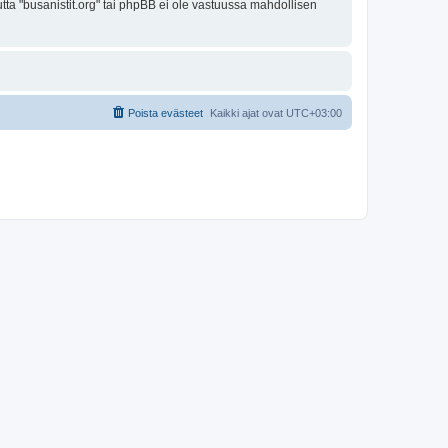
utta "busanistit.org" tai phpBB ei ole vastuussa mahdollisen
Poista evästeet
Kaikki ajat ovat
UTC+03:00