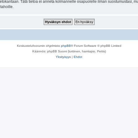
n tietokantaan. Tätä tietoa ei anneta kolmannelle osapuolelle ilman suostumustasi, m
tahoille.
Keskustelufoorumin ohjelmisto
phpBB
® Forum Software © phpBB Limited
Käännös: phpBB Suomi (lurttinen, harritapio, Pettis)
Yksityisyys
|
Ehdot