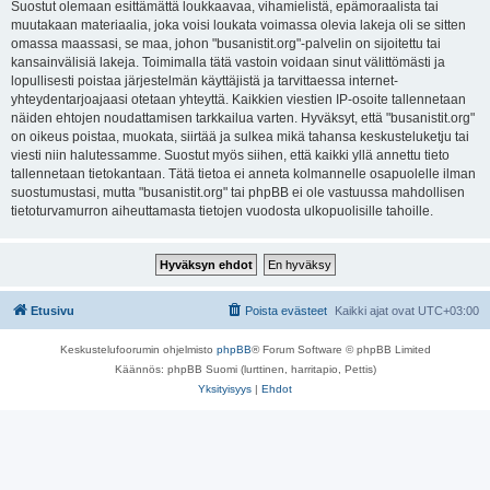
Suostut olemaan esittämättä loukkaavaa, vihamielistä, epämoraalista tai
muutakaan materiaalia, joka voisi loukata voimassa olevia lakeja oli se sitten
omassa maassasi, se maa, johon "busanistit.org"-palvelin on sijoitettu tai
kansainvälisiä lakeja. Toimimalla tätä vastoin voidaan sinut välittömästi ja
lopullisesti poistaa järjestelmän käyttäjistä ja tarvittaessa internet-
yhteydentarjoajaasi otetaan yhteyttä. Kaikkien viestien IP-osoite tallennetaan
näiden ehtojen noudattamisen tarkkailua varten. Hyväksyt, että "busanistit.org"
on oikeus poistaa, muokata, siirtää ja sulkea mikä tahansa keskusteluketju tai
viesti niin halutessamme. Suostut myös siihen, että kaikki yllä annettu tieto
tallennetaan tietokantaan. Tätä tietoa ei anneta kolmannelle osapuolelle ilman
suostumustasi, mutta "busanistit.org" tai phpBB ei ole vastuussa mahdollisen
tietoturvamurron aiheuttamasta tietojen vuodosta ulkopuolisille tahoille.
Etusivu
Poista evästeet
Kaikki ajat ovat
UTC+03:00
Keskustelufoorumin ohjelmisto
phpBB
® Forum Software © phpBB Limited
Käännös: phpBB Suomi (lurttinen, harritapio, Pettis)
Yksityisyys
|
Ehdot