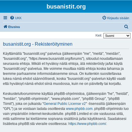
busanistit.org
UKK
Kirjaudu sisään
E
Etusivu
t
Kieli:
s
busanistit.org - Rekisteröityminen
i
Käyttämällä "busanistit.org" palvelua (jälkeenpäin "me", "meitä", "meidän",
"busanistit.org", "https://www.busanistit.org/forums"), sitoudut noudattamaan
seuraavia ehtoja. Mikäli et hyväksy näitä ehtoja, älä rekisteröidy ja/tai käytä
"busanistit.org"-palvelua. Me voimme muuttaa näitä ehtoja koska tahansa ja
teemme parhaamme informoidaksemme sinua. On kuitenkin suositeltavaa
lukea nämä ehdot säännöllisesti, koska "busanistit.org"-palvelun käyttö vaatii
että hyväksyt nämä ehdot siinä muodossa, kuin ne on päivitetty tai korjattu.
Keskustelufoorumimme käyttää phpBB-ohjelmistoa, (jälkeenpäin "he", "heidät",
"heidän", "phpBB-ohjelmisto", "www.phpbb.com", "phpBB Group", "phpBB
Tiimit"), joka on julkaistu "
General Public License v2
" -lisenssillä (jälkeenpäin
"GPL") ja se voidaan ladata osoitteesta
www.phpbb.com
. phpBB-ohjelmisto luo
vain ympäristön internet-keskustelulle. phpBB Limited ei ole vastuussa siitä,
mitä sallimme tai kiellämme sopivana sisältönä ja/tai käytöksenä. Saadaksesi
lisätietoa phpBB:stä vieraile osoitteessa:
https://www.phpbb.com/
.