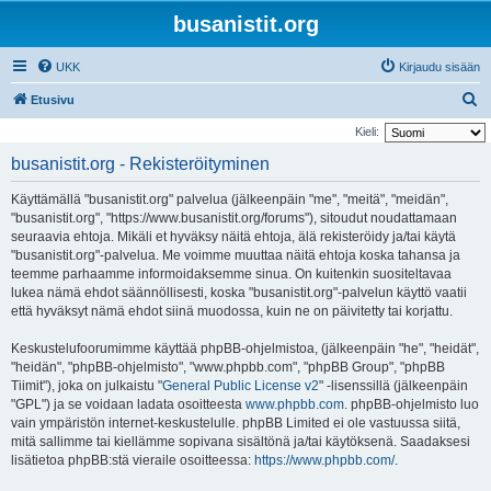
busanistit.org
UKK
Kirjaudu sisään
E
Etusivu
t
Kieli:
s
busanistit.org - Rekisteröityminen
i
Käyttämällä "busanistit.org" palvelua (jälkeenpäin "me", "meitä", "meidän",
"busanistit.org", "https://www.busanistit.org/forums"), sitoudut noudattamaan
seuraavia ehtoja. Mikäli et hyväksy näitä ehtoja, älä rekisteröidy ja/tai käytä
"busanistit.org"-palvelua. Me voimme muuttaa näitä ehtoja koska tahansa ja
teemme parhaamme informoidaksemme sinua. On kuitenkin suositeltavaa
lukea nämä ehdot säännöllisesti, koska "busanistit.org"-palvelun käyttö vaatii
että hyväksyt nämä ehdot siinä muodossa, kuin ne on päivitetty tai korjattu.
Keskustelufoorumimme käyttää phpBB-ohjelmistoa, (jälkeenpäin "he", "heidät",
"heidän", "phpBB-ohjelmisto", "www.phpbb.com", "phpBB Group", "phpBB
Tiimit"), joka on julkaistu "
General Public License v2
" -lisenssillä (jälkeenpäin
"GPL") ja se voidaan ladata osoitteesta
www.phpbb.com
. phpBB-ohjelmisto luo
vain ympäristön internet-keskustelulle. phpBB Limited ei ole vastuussa siitä,
mitä sallimme tai kiellämme sopivana sisältönä ja/tai käytöksenä. Saadaksesi
lisätietoa phpBB:stä vieraile osoitteessa:
https://www.phpbb.com/
.