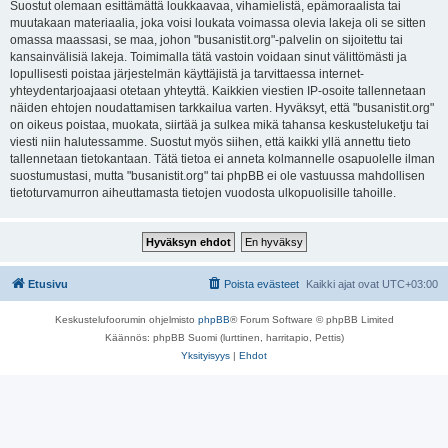
Suostut olemaan esittämättä loukkaavaa, vihamielistä, epämoraalista tai
muutakaan materiaalia, joka voisi loukata voimassa olevia lakeja oli se sitten
omassa maassasi, se maa, johon "busanistit.org"-palvelin on sijoitettu tai
kansainvälisiä lakeja. Toimimalla tätä vastoin voidaan sinut välittömästi ja
lopullisesti poistaa järjestelmän käyttäjistä ja tarvittaessa internet-
yhteydentarjoajaasi otetaan yhteyttä. Kaikkien viestien IP-osoite tallennetaan
näiden ehtojen noudattamisen tarkkailua varten. Hyväksyt, että "busanistit.org"
on oikeus poistaa, muokata, siirtää ja sulkea mikä tahansa keskusteluketju tai
viesti niin halutessamme. Suostut myös siihen, että kaikki yllä annettu tieto
tallennetaan tietokantaan. Tätä tietoa ei anneta kolmannelle osapuolelle ilman
suostumustasi, mutta "busanistit.org" tai phpBB ei ole vastuussa mahdollisen
tietoturvamurron aiheuttamasta tietojen vuodosta ulkopuolisille tahoille.
Etusivu
Poista evästeet
Kaikki ajat ovat
UTC+03:00
Keskustelufoorumin ohjelmisto
phpBB
® Forum Software © phpBB Limited
Käännös: phpBB Suomi (lurttinen, harritapio, Pettis)
Yksityisyys
|
Ehdot