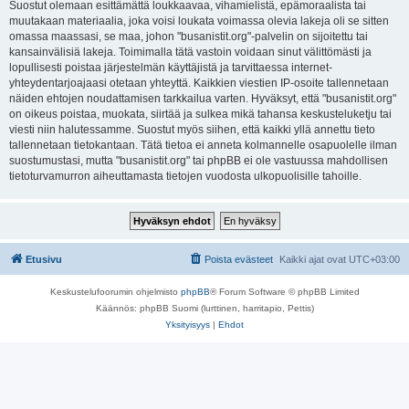
Suostut olemaan esittämättä loukkaavaa, vihamielistä, epämoraalista tai
muutakaan materiaalia, joka voisi loukata voimassa olevia lakeja oli se sitten
omassa maassasi, se maa, johon "busanistit.org"-palvelin on sijoitettu tai
kansainvälisiä lakeja. Toimimalla tätä vastoin voidaan sinut välittömästi ja
lopullisesti poistaa järjestelmän käyttäjistä ja tarvittaessa internet-
yhteydentarjoajaasi otetaan yhteyttä. Kaikkien viestien IP-osoite tallennetaan
näiden ehtojen noudattamisen tarkkailua varten. Hyväksyt, että "busanistit.org"
on oikeus poistaa, muokata, siirtää ja sulkea mikä tahansa keskusteluketju tai
viesti niin halutessamme. Suostut myös siihen, että kaikki yllä annettu tieto
tallennetaan tietokantaan. Tätä tietoa ei anneta kolmannelle osapuolelle ilman
suostumustasi, mutta "busanistit.org" tai phpBB ei ole vastuussa mahdollisen
tietoturvamurron aiheuttamasta tietojen vuodosta ulkopuolisille tahoille.
Etusivu
Poista evästeet
Kaikki ajat ovat
UTC+03:00
Keskustelufoorumin ohjelmisto
phpBB
® Forum Software © phpBB Limited
Käännös: phpBB Suomi (lurttinen, harritapio, Pettis)
Yksityisyys
|
Ehdot