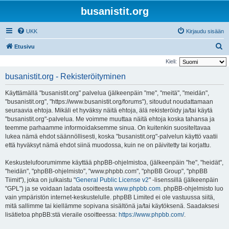
busanistit.org
UKK
Kirjaudu sisään
E
Etusivu
t
Kieli:
s
busanistit.org - Rekisteröityminen
i
Käyttämällä "busanistit.org" palvelua (jälkeenpäin "me", "meitä", "meidän",
"busanistit.org", "https://www.busanistit.org/forums"), sitoudut noudattamaan
seuraavia ehtoja. Mikäli et hyväksy näitä ehtoja, älä rekisteröidy ja/tai käytä
"busanistit.org"-palvelua. Me voimme muuttaa näitä ehtoja koska tahansa ja
teemme parhaamme informoidaksemme sinua. On kuitenkin suositeltavaa
lukea nämä ehdot säännöllisesti, koska "busanistit.org"-palvelun käyttö vaatii
että hyväksyt nämä ehdot siinä muodossa, kuin ne on päivitetty tai korjattu.
Keskustelufoorumimme käyttää phpBB-ohjelmistoa, (jälkeenpäin "he", "heidät",
"heidän", "phpBB-ohjelmisto", "www.phpbb.com", "phpBB Group", "phpBB
Tiimit"), joka on julkaistu "
General Public License v2
" -lisenssillä (jälkeenpäin
"GPL") ja se voidaan ladata osoitteesta
www.phpbb.com
. phpBB-ohjelmisto luo
vain ympäristön internet-keskustelulle. phpBB Limited ei ole vastuussa siitä,
mitä sallimme tai kiellämme sopivana sisältönä ja/tai käytöksenä. Saadaksesi
lisätietoa phpBB:stä vieraile osoitteessa:
https://www.phpbb.com/
.