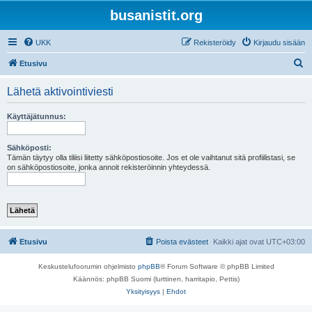
busanistit.org
UKK
Rekisteröidy
Kirjaudu sisään
E
Etusivu
t
Lähetä aktivointiviesti
s
i
Käyttäjätunnus:
Sähköposti:
Tämän täytyy olla tiliisi liitetty sähköpostiosoite. Jos et ole vaihtanut sitä profiilistasi, se
on sähköpostiosoite, jonka annoit rekisteröinnin yhteydessä.
Etusivu
Poista evästeet
Kaikki ajat ovat
UTC+03:00
Keskustelufoorumin ohjelmisto
phpBB
® Forum Software © phpBB Limited
Käännös: phpBB Suomi (lurttinen, harritapio, Pettis)
Yksityisyys
|
Ehdot