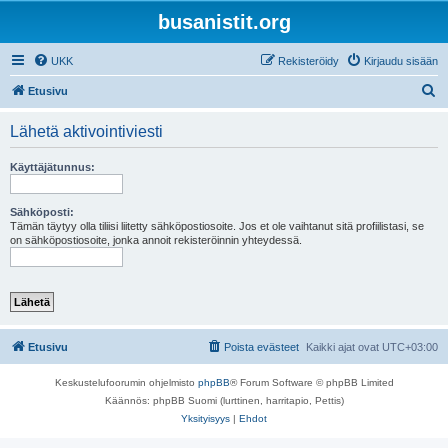
busanistit.org
UKK
Rekisteröidy
Kirjaudu sisään
E
Etusivu
t
Lähetä aktivointiviesti
s
i
Käyttäjätunnus:
Sähköposti:
Tämän täytyy olla tiliisi liitetty sähköpostiosoite. Jos et ole vaihtanut sitä profiilistasi, se
on sähköpostiosoite, jonka annoit rekisteröinnin yhteydessä.
Etusivu
Poista evästeet
Kaikki ajat ovat
UTC+03:00
Keskustelufoorumin ohjelmisto
phpBB
® Forum Software © phpBB Limited
Käännös: phpBB Suomi (lurttinen, harritapio, Pettis)
Yksityisyys
|
Ehdot