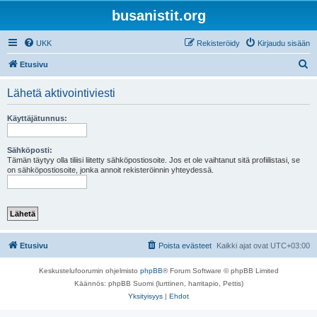
busanistit.org
UKK
Rekisteröidy
Kirjaudu sisään
E
Etusivu
t
Lähetä aktivointiviesti
s
i
Käyttäjätunnus:
Sähköposti:
Tämän täytyy olla tiliisi liitetty sähköpostiosoite. Jos et ole vaihtanut sitä profiilistasi, se
on sähköpostiosoite, jonka annoit rekisteröinnin yhteydessä.
Etusivu
Poista evästeet
Kaikki ajat ovat
UTC+03:00
Keskustelufoorumin ohjelmisto
phpBB
® Forum Software © phpBB Limited
Käännös: phpBB Suomi (lurttinen, harritapio, Pettis)
Yksityisyys
|
Ehdot