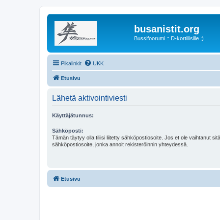
busanistit.org
Bussifoorumi :: D-kortillisille ;)
Pikalinkit
UKK
Etusivu
Lähetä aktivointiviesti
Käyttäjätunnus:
Sähköposti:
Tämän täytyy olla tiliisi liitetty sähköpostiosoite. Jos et ole vaihtanut sitä
sähköpostiosoite, jonka annoit rekisteröinnin yhteydessä.
Etusivu