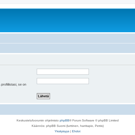
 profiilistasi, se on
Keskustelufoorumin ohjelmisto
phpBB
® Forum Software © phpBB Limited
Käännös: phpBB Suomi (lurttinen, harritapio, Pettis)
Yksityisyys
|
Ehdot