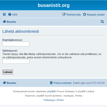
busanistit.org
UKK
Rekisteröidy
Kirjaudu sisään
E
Etusivu
t
Lähetä aktivointiviesti
s
i
Käyttäjätunnus:
Sähköposti:
Tämän täytyy olla tiliisi liitetty sähköpostiosoite. Jos et ole vaihtanut sitä profiilistasi, se
on sähköpostiosoite, jonka annoit rekisteröinnin yhteydessä.
Etusivu
Poista evästeet
Kaikki ajat ovat
UTC+03:00
Keskustelufoorumin ohjelmisto
phpBB
® Forum Software © phpBB Limited
Käännös: phpBB Suomi (lurttinen, harritapio, Pettis)
Yksityisyys
|
Ehdot