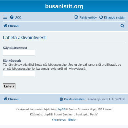
busanistit.org
UKK
Rekisteröidy
Kirjaudu sisään
E
Etusivu
t
Lähetä aktivointiviesti
s
i
Käyttäjätunnus:
Sähköposti:
Tämän täytyy olla tiliisi liitetty sähköpostiosoite. Jos et ole vaihtanut sitä profiilistasi, se
on sähköpostiosoite, jonka annoit rekisteröinnin yhteydessä.
Etusivu
Poista evästeet
Kaikki ajat ovat
UTC+03:00
Keskustelufoorumin ohjelmisto
phpBB
® Forum Software © phpBB Limited
Käännös: phpBB Suomi (lurttinen, harritapio, Pettis)
Yksityisyys
|
Ehdot